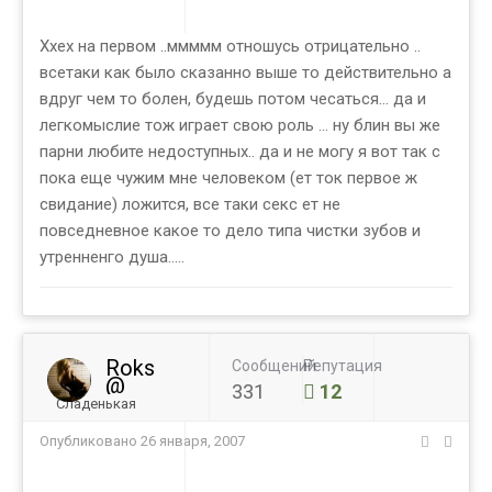
Ххех на первом ..ммммм отношусь отрицательно ..
всетаки как было сказанно выше то действительно а
вдруг чем то болен, будешь потом чесаться... да и
легкомыслие тож играет свою роль ... ну блин вы же
парни любите недоступных.. да и не могу я вот так с
пока еще чужим мне человеком (ет ток первое ж
свидание) ложится, все таки секс ет не
повседневное какое то дело типа чистки зубов и
утренненго душа.....
Roks
Сообщений
Репутация
@
331
12
Сладенькая
Опубликовано
26 января, 2007