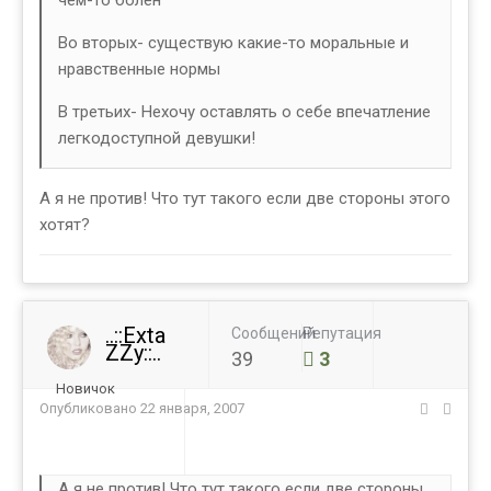
чем-то болен
Во вторых- существую какие-то моральные и
нравственные нормы
В третьих- Нехочу оставлять о себе впечатление
легкодоступной девушки!
А я не против! Что тут такого если две стороны этого
хотят?
..::Exta
Сообщений
Репутация
ZZy::..
39
3
Новичок
Опубликовано
22 января, 2007
А я не против! Что тут такого если две стороны