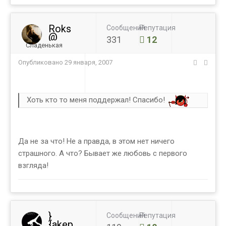
Roks
Сообщений
Репутация
@
331
12
Сладенькая
Опубликовано
29 января, 2007
Хоть кто то меня поддержал! Спасибо!
Да не за что! Не а правда, в этом нет ничего
страшного. А что? Бывает же любовь с первого
взгляда!
}
Сообщений
Репутация
{akep