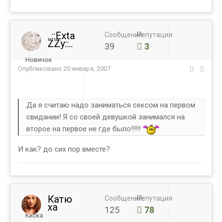
..::Exta
Сообщений
Репутация
ZZy::..
39
3
Новичок
Опубликовано
20 января, 2007
Да я считаю надо заниматься сексом на первом
свидании! Я со своей девушкой занимался на
второе на первое не где было!!!!!
И как? до сих пор вместе?
Катю
Сообщений
Репутация
ха
125
78
Киска