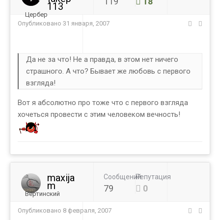
119
18
113
Цербер
Опубликовано
31 января, 2007
Да не за что! Не а правда, в этом нет ничего
страшного. А что? Бывает же любовь с первого
взгляда!
Вот я абсолютно про тоже что с первого взгляда
хочеться провести с этим человеком вечность!
maxija
Сообщений
Репутация
m
79
0
Вертинский
Опубликовано
8 февраля, 2007