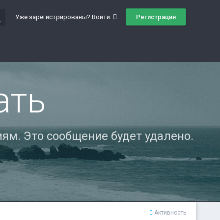
ch
Регистрация
Уже зарегистрированы? Войти
ать
ям. Это сообщение будет удалено.
Активность