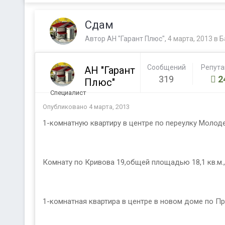
Сдам
Автор
АН "Гарант Плюс"
,
4 марта, 2013
в
Б
Сообщений
Репут
АН "Гарант
319
2
Плюс"
Специалист
Опубликовано
4 марта, 2013
1-комнатную квартиру в центре по переулку Молоде
Комнату по Кривова 19,общей площадью 18,1 кв.м.,н
1-комнатная квартира в центре в новом доме по П