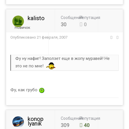
kalisto
Сообщений
Репутация
30
0
Новичок
Опубликовано
21 февраля, 2007
Фу ну нафиг! Заползет еще в жопу муравей! Не
это не по мне!
Фу, как грубо
konop
Сообщений
Репутация
lyanik
309
40