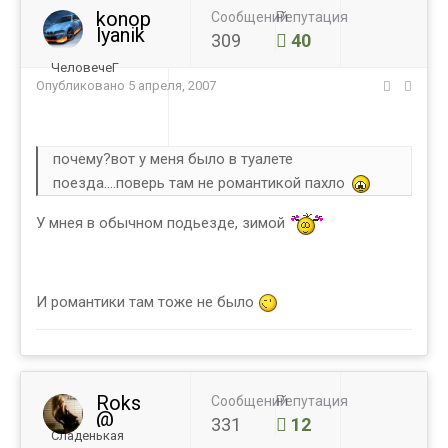
konop
Сообщений
Репутация
lyanik
309
40
ЧеловечеГ
Опубликовано
5 апреля, 2007
почему?вот у меня было в туалете
поезда....поверь там не романтикой пахло
У мнея в обычном подьезде, зимой
И романтики там тоже не было
Roks
Сообщений
Репутация
@
331
12
Сладенькая