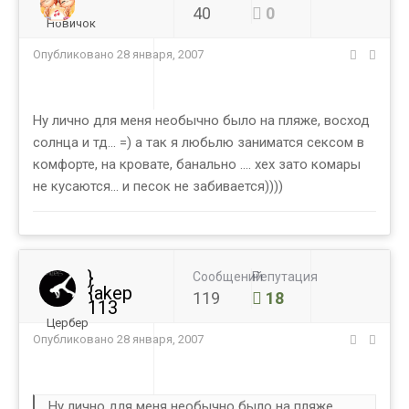
40
0
Новичок
Опубликовано
28 января, 2007
Ну лично для меня необычно было на пляже, восход
солнца и тд... =) а так я любьлю заниматся сексом в
комфорте, на кровате, банально .... хех зато комары
не кусаются... и песок не забивается))))
}
Сообщений
Репутация
{akep
119
18
113
Цербер
Опубликовано
28 января, 2007
Ну лично для меня необычно было на пляже,