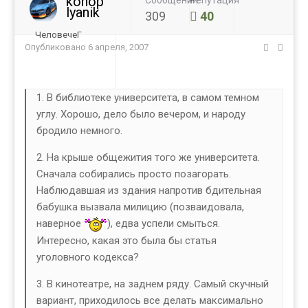
konop
Сообщений
Репутация
lyanik
309
40
ЧеловечеГ
Опубликовано
6 апреля, 2007
1. В библиотеке университета, в самом темном
углу. Хорошо, дело было вечером, и народу
бродило немного.
2. На крыше общежития того же университета.
Сначала собирались просто позагорать.
Наблюдавшая из здания напротив бдительная
бабушка вызвала милицию (позваидовала,
наверное
), едва успели смыться.
Интересно, какая это была бы статья
уголовного кодекса?
3. В кинотеатре, на заднем ряду. Самый скучный
вариант, приходилось все делать максимально