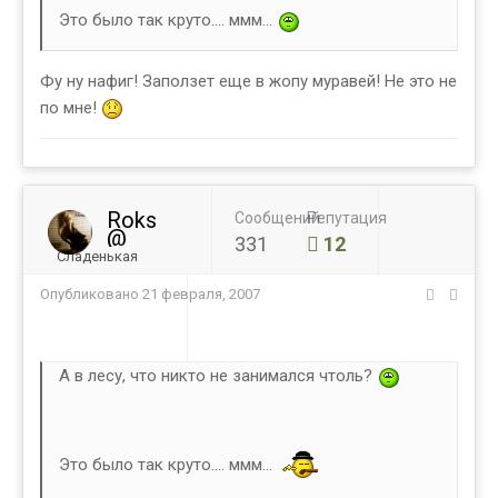
Это было так круто.... ммм...
Фу ну нафиг! Заползет еще в жопу муравей! Не это не
по мне!
Roks
Сообщений
Репутация
@
331
12
Сладенькая
Опубликовано
21 февраля, 2007
А в лесу, что никто не занимался чтоль?
Это было так круто.... ммм...