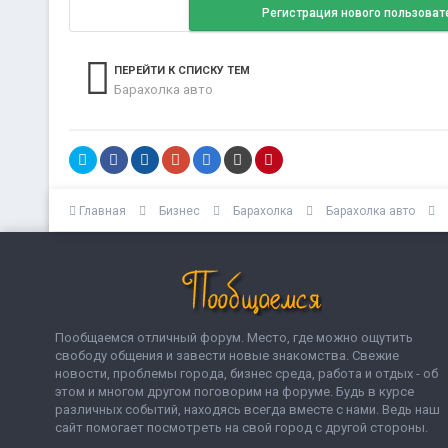
Регистрация нового пользоват
ПЕРЕЙТИ К СПИСКУ ТЕМ
Барахолка авто
Главная
Бизнес
Барахолка
Барахолка авто
Пообщаемся отличный форум. Место, где можно ощутить
свободу общения и завести новые знакомства. Свежие
новости, проблемы города, бизнес среда, работа и отдых - об
этом и многом другом поговорим на форуме. Будь в курсе
различных событий, находясь всегда вместе с нами. Ведь наш
сайт помогает посмотреть на свой город с другой стороны.