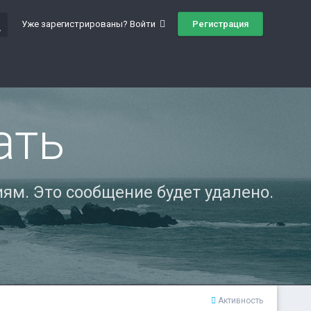
ch
Регистрация
Уже зарегистрированы? Войти
ать
ям. Это сообщение будет удалено.
Активность