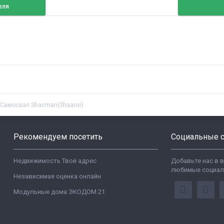
еля
Самосвал Shacman(Shaanxi)
Рекомендуем посетить
Социальные с
Недвижимость Твой адрес
Добавьте нас в 
любимые социал
Независимая оценка онлайн
Модульные дома ЭКОДОМ 21