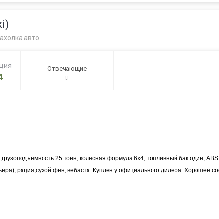
i)
ахолка авто
ация
Отвечающие
4
,
грузоподъемность 25 тонн, колесная формула 6х4, топливный бак один, АВS
ера), рация,сухой фен, вебаста. Куплен у официального дилера. Хорошее со