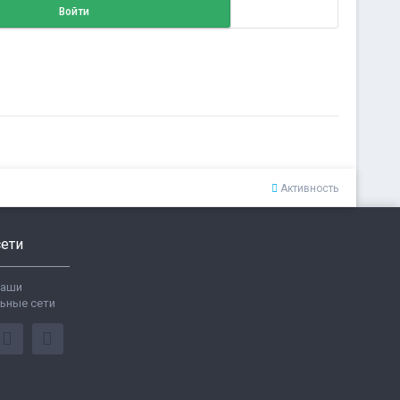
Войти
Активность
ети
ваши
ьные сети