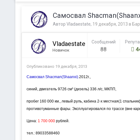
Самосвал Shacman(Shaanx
Автор
Vladaestate
,
19 декабря, 2013
в
Бар
Сообщений
Репут
Vladaestate
88
4
Новичок
Опубликовано
19 декабря, 2013
Самосвал Shacman(Shaanxi)
.
2012г.,
синий, двигатель 9726 см³ (дизель) 336 л/с, МКПП,
пробег 160 000 км., левый руль, кабина 2-х местная(1 спальник)
противотуманные фары. Эксплуатировался по трассе (вне карь
Цена:
1 700 000
рублей.
тел.:
89033588460