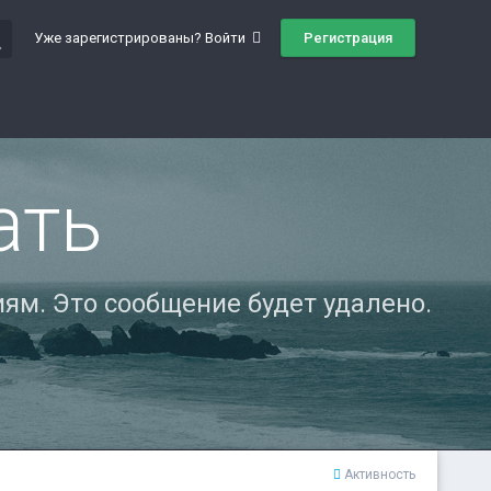
ch
Регистрация
Уже зарегистрированы? Войти
ать
ям. Это сообщение будет удалено.
Активность