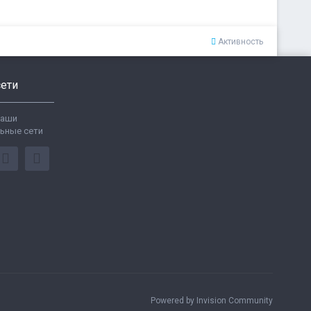
Активность
ети
ваши
ьные сети
Powered by Invision Community