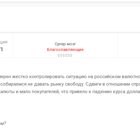
ация
Супер мозг
1
Благославляющие
мерен жестко контролировать ситуацию на российском валютно
 собираемся не давать рынку свободу. Сдвиги в отношении сп
люты и мало покупателей, что привело к падению курса доллар
ом?