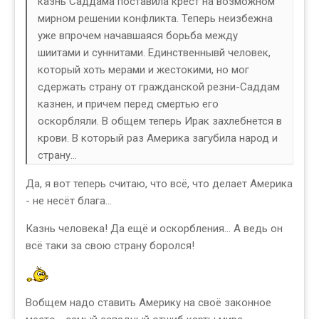
казнь Саддама поставила крест на возможном
мирном решении конфликта. Теперь неизбежна
уже впрочем начавшаяся борьба между
шиитами и суннитами. Единственнывй человек,
который хоть мерами и жестокими, но мог
сдержать страну от гражданской резни-Саддам
казнен, и причем перед смертью его
оскорбляли. В общем теперь Ирак захлебнется в
крови. В который раз Америка загубила народ и
страну...
Да, я вот теперь считаю, что всё, что делает Америка
- не несёт блага...
Казнь человека! Да ещё и оскорбления... А ведь он
всё таки за свою страну боролся!
Вобщем надо ставить Америку на своё законное