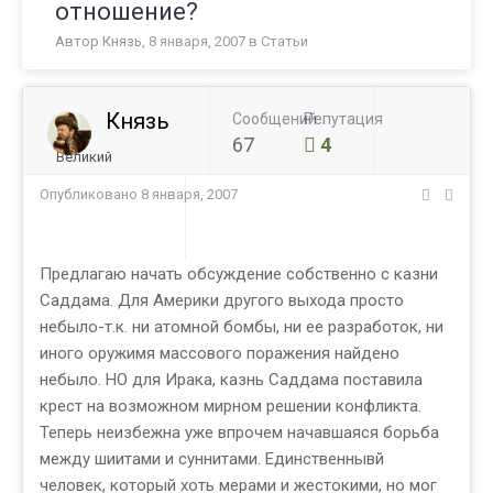
отношение?
Автор
Князь
,
8 января, 2007
в
Статьи
Князь
Сообщений
Репутация
67
4
Великий
Опубликовано
8 января, 2007
Предлагаю начать обсуждение собственно с казни
Саддама. Для Америки другого выхода просто
небыло-т.к. ни атомной бомбы, ни ее разработок, ни
иного оружимя массового поражения найдено
небыло. НО для Ирака, казнь Саддама поставила
крест на возможном мирном решении конфликта.
Теперь неизбежна уже впрочем начавшаяся борьба
между шиитами и суннитами. Единственнывй
человек, который хоть мерами и жестокими, но мог