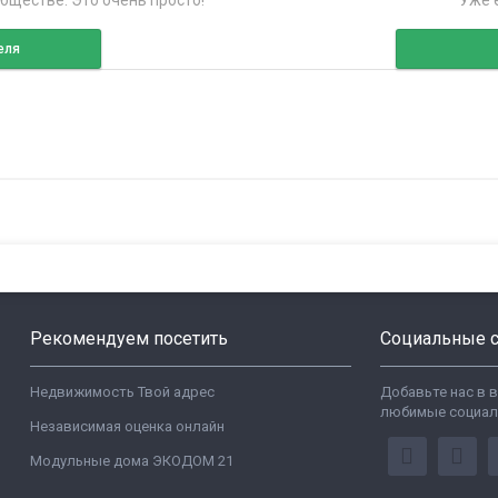
бществе. Это очень просто!
Уже е
еля
Рекомендуем посетить
Социальные с
Недвижимость Твой адрес
Добавьте нас в 
любимые социал
Независимая оценка онлайн
Модульные дома ЭКОДОМ 21