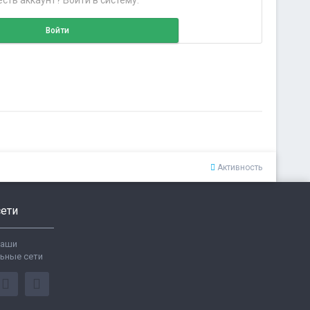
сть аккаунт? Войти в систему.
Войти
Активность
ети
ваши
ьные сети