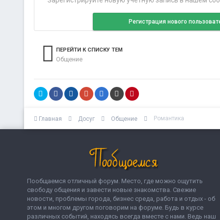
Зарегистрируйте новую учётную запись в нашем соо
Регистрация нового пользоват
ПЕРЕЙТИ К СПИСКУ ТЕМ
Общение
Романтика
Главная
Досуг
Общение
Пообщаемся отличный форум. Место, где можно ощутить
свободу общения и завести новые знакомства. Свежие
новости, проблемы города, бизнес среда, работа и отдых - об
этом и многом другом поговорим на форуме. Будь в курсе
различных событий, находясь всегда вместе с нами. Ведь наш