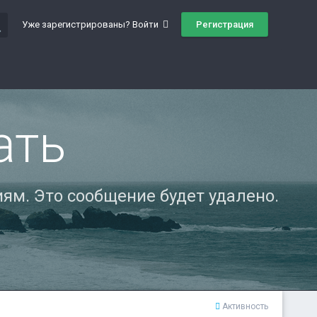
ch
Регистрация
Уже зарегистрированы? Войти
ать
ям. Это сообщение будет удалено.
Активность