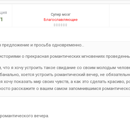
ация
Супер мозг
1
Благославляющие
я предложение и просьба одновременно...
историями о прекрасная романтических мгновениях проведенн
м, что я хочу устроить такое свидание со своим молодым челов
же банально, хоется устроить романтический вечер, не обязатель
я хочу показать мир своих чувств, а как это сделать красиво, 
просто расскажите о вашем самом запомнившимся романтическо
 романтического вечера.