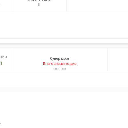
0
ация
Супер мозг
1
Благославляющие
.