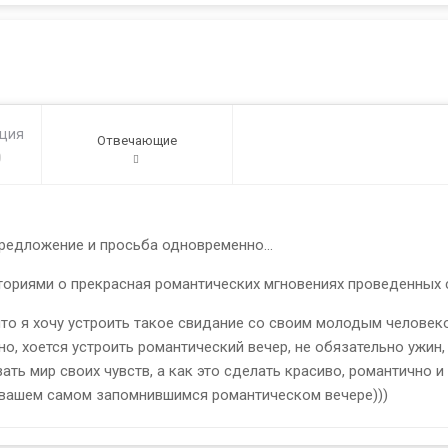
ация
Отвечающие
0
предложение и просьба одновременно...
ориями о прекрасная романтических мгновениях проведенных
 что я хочу устроить такое свидание со своим молодым человеко
ьно, хоется устроить романтический вечер, не обязательно ужин
ать мир своих чувств, а как это сделать красиво, романтично 
о вашем самом запомнившимся романтическом вечере)))