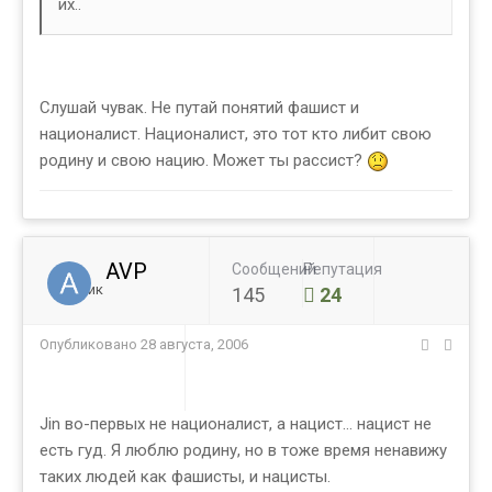
их..
Слушай чувак. Не путай понятий фашист и
националист. Националист, это тот кто либит свою
родину и свою нацию. Может ты рассист?
AVP
Сообщений
Репутация
Ученик
145
24
Опубликовано
28 августа, 2006
Jin во-первых не националист, а нацист... нацист не
есть гуд. Я люблю родину, но в тоже время ненавижу
таких людей как фашисты, и нацисты.