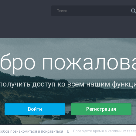
sear
бро пожалов
 получить доступ ко всем нашим функци
Войти
Регистрация
Проводите время в картинных гале
собов познакомиться и понравиться