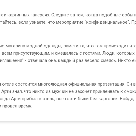
х и картинных галереях. Следите за тем, когда подобные событ
угайтесь, если узнаете, что мероприятие "конфиденциальное". 
о магазина модной одежды, заметил а, что там происходит чт
ь всем присутствующим, и смешалась с гостями. Люди, которых 
приглашения",- отвечала она, каждый раз весело смеясь. Никто е
м отеле состоится многолюдная официальная презентация. Он вз
рти знал, что никто из мужчин не захочет приклеивать к смоки
огда Арти прибыл в отель, все гости были без карточек. Войдя
 провел время.