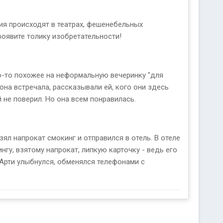
ия происходят в театрах, фешенебельных
Проявите толику изобретательности!
о-то похожее на неформальную вечеринку "для
она встречала, рассказывали ей, кого они здесь
й не поверил. Но она всем понравилась.
ял напрокат смокинг и отправился в отель. В отеле
нгу, взятому напрокат, липкую карточку - ведь его
, Арти улыбнулся, обменялся телефонами с