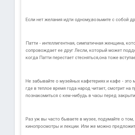
Если нет желания идти одному,возьмите с собой др
Патти - интеллигентная, симпатичная женщина, кот
сопровождает ее друг Лесли, который может поддер
когда Патти перестает стесняться,она тоже вступае
Не забывайте о музейных кафетериях и кафе - это 
где в теплое время года народ читает, смотрит на 
познакомиться с кем-нибудь в часы перед закрыти
Раз уж вы часто бываете в музее, подумайте о то
кинопросмотры и лекции. Или же можно предложит