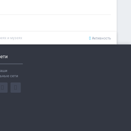
реях и музеях
Активность
ети
ваши
ьные сети