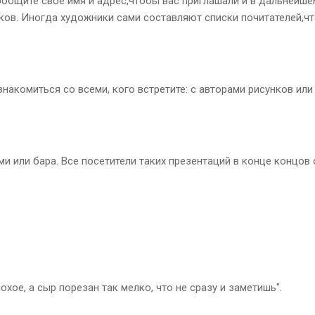
общите свое имя и адрес,чтобы вас приглашали и в дальнейшем.
ов. Иногда художники сами составляют списки почитателей,чт
накомиться со всеми, кого встретите: с авторами рисунков или
и или бара. Все посетители таких презентаций в конце концов 
лохое, а сыр порезан так мелко, что не сразу и заметишь".