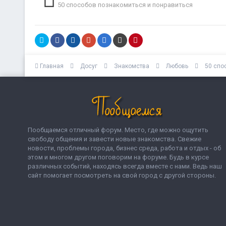
50 способов познакомиться и понравиться
Главная
Досуг
Знакомства
Любовь
50 спо
Пообщаемся отличный форум. Место, где можно ощутить
свободу общения и завести новые знакомства. Свежие
новости, проблемы города, бизнес среда, работа и отдых - об
этом и многом другом поговорим на форуме. Будь в курсе
различных событий, находясь всегда вместе с нами. Ведь наш
сайт помогает посмотреть на свой город с другой стороны.