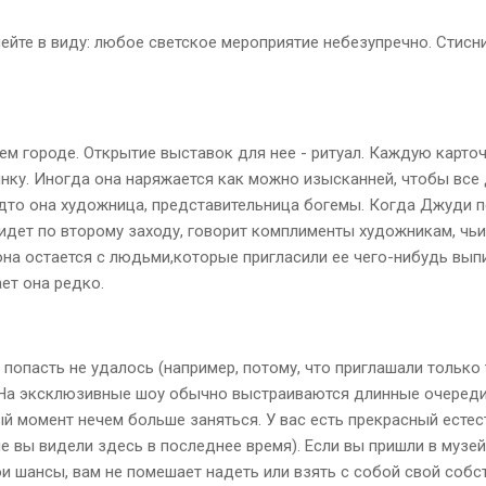
ейте в виду: любое светское мероприятие небезупречно. Стисни
ем городе. Открытие выставок для нее - ритуал. Каждую карто
нку. Иногда она наряжается как можно изысканней, чтобы все 
будто она художница, представительница богемы. Когда Джуди п
дет по второму заходу, говорит комплименты художникам, чьи 
 она остается с людьми,которые пригласили ее чего-нибудь выпи
ет она редко.
опасть не удалось (например, потому, что приглашали только те
. На эксклюзивные шоу обычно выстраиваются длинные очереди
ый момент нечем больше заняться. У вас есть прекрасный естес
е вы видели здесь в последнее время). Если вы пришли в музей
ои шансы, вам не помешает надеть или взять с собой свой собс