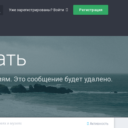
ch
Регистрация
Уже зарегистрированы? Войти
ать
ям. Это сообщение будет удалено.
реях и музеях
Активность