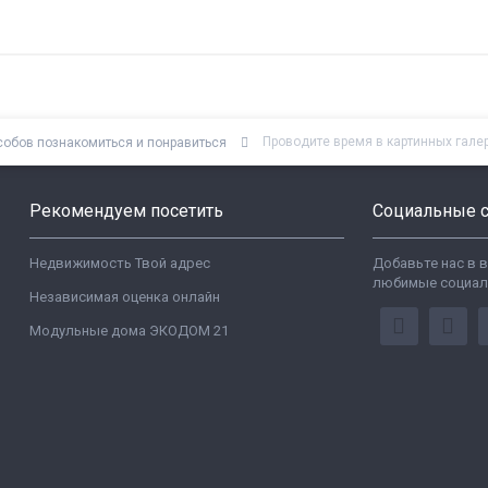
Проводите время в картинных гале
собов познакомиться и понравиться
Рекомендуем посетить
Социальные с
Недвижимость Твой адрес
Добавьте нас в 
любимые социал
Независимая оценка онлайн
Модульные дома ЭКОДОМ 21