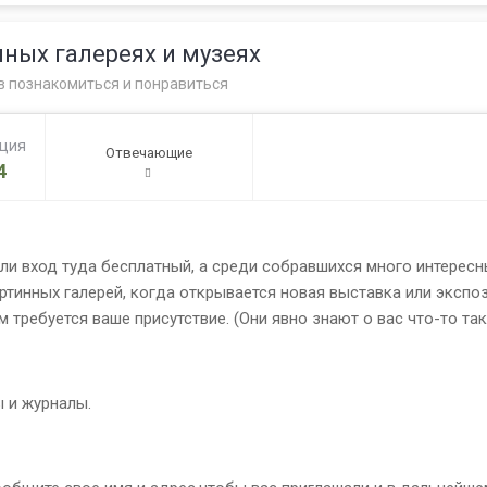
ных галереях и музеях
в познакомиться и понравиться
ация
Отвечающие
4
сли вход туда бесплатный, а среди собравшихся много интересн
артинных галерей, когда открывается новая выставка или экс
им требуется ваше присутствие. (Они явно знают о вас что-то та
 и журналы.