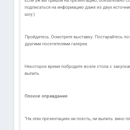
Если уж вы пришли на презентацию, обязательно со
подписаться на информацию даже из двух источник
шоу.)
Пройдитесь. Осмотрите выставку. Постарайтесь поз
другими посетителями галереи.
Некоторое время побродите возле стола с закускам
выпить.
Плохое оправдание
"На этих презентациях ни поесть, ни выпить: вино п