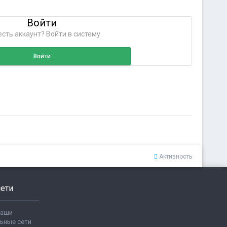
Войти
сть аккаунт? Войти в систему.
Войти
Активность
ети
ваши
ьные сети