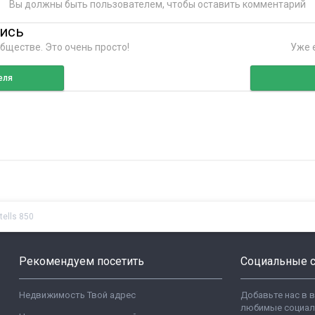
Вы должны быть пользователем, чтобы оставить комментарий
пись
бществе. Это очень просто!
Уже е
еля
ells 850
Рекомендуем посетить
Социальные с
Недвижимость Твой адрес
Добавьте нас в 
любимые социал