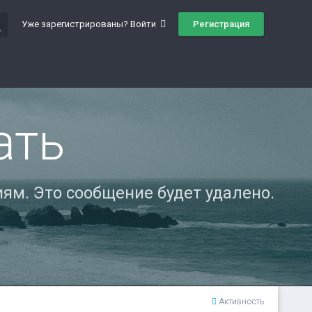
ch
Регистрация
Уже зарегистрированы? Войти
ать
ям. Это сообщение будет удалено.
Активность