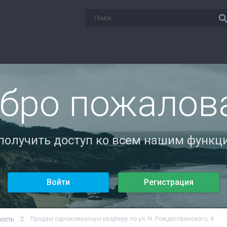
sear
бро пожалов
 получить доступ ко всем нашим функци
Войти
Регистрация
Продаю однокомнатную квартиру по ул. Н. Рождественского, 9
мость