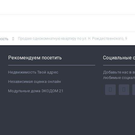
Продаю однокомнатную квартиру по ул. Н. Рождественского, 9
мость
Рекомендуем посетить
Социальные с
Недвижимость Твой адрес
Добавьте нас в 
любимые социал
Независимая оценка онлайн
Модульные дома ЭКОДОМ 21