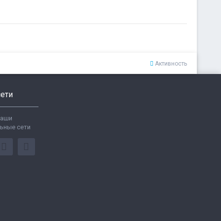
Активность
ети
ваши
ьные сети