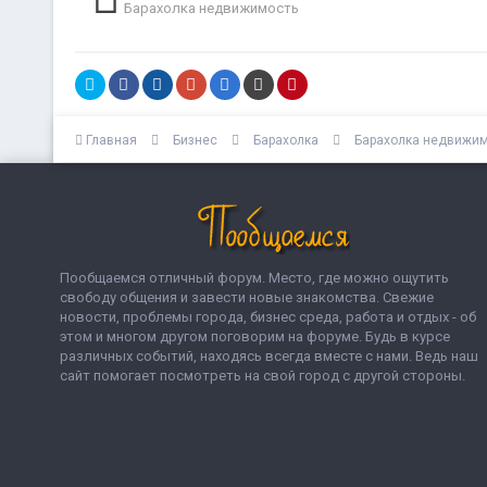
Барахолка недвижимость
Главная
Бизнес
Барахолка
Барахолка недвижи
Пообщаемся отличный форум. Место, где можно ощутить
свободу общения и завести новые знакомства. Свежие
новости, проблемы города, бизнес среда, работа и отдых - об
этом и многом другом поговорим на форуме. Будь в курсе
различных событий, находясь всегда вместе с нами. Ведь наш
сайт помогает посмотреть на свой город с другой стороны.