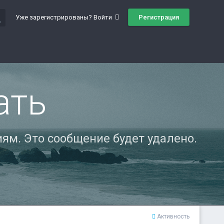
ch
Регистрация
Уже зарегистрированы? Войти
ать
ям. Это сообщение будет удалено.
Активность