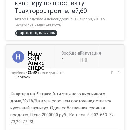
квартиру по проспекту
Тракторостроителей,60
Автор
Надежда Александровна
,
17 января, 2013
в
Барахолка недвижимость
барахолка недвижимость
Наде
Сообщений
Репутация
жда
1
0
Алекс
андро
вна
Опубликовано
17 января, 2013
Новичок
Квартира на 5 этаже 9-ти этажного кирпичного
дома,39/18/9 кв.м.,в хорошем состоянии,остается
кухонный гарнитур. Один собственник,срочная
продажа. Цена 2000000 руб.. Кон. тел. 8-902-663-77-
73,29-77-73