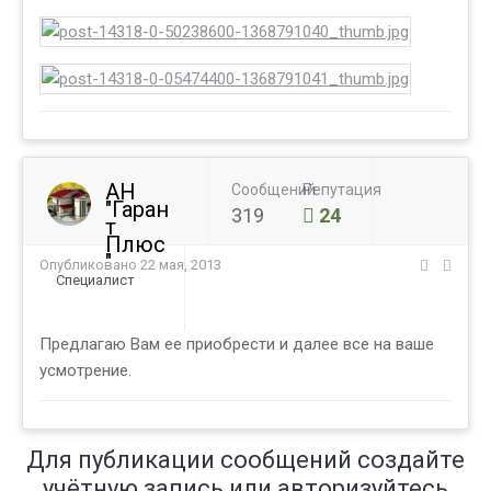
АН
Сообщений
Репутация
"Гаран
319
24
т
Плюс
"
Опубликовано
22 мая, 2013
Специалист
Предлагаю Вам ее приобрести и далее все на ваше
усмотрение.
Для публикации сообщений создайте
учётную запись или авторизуйтесь