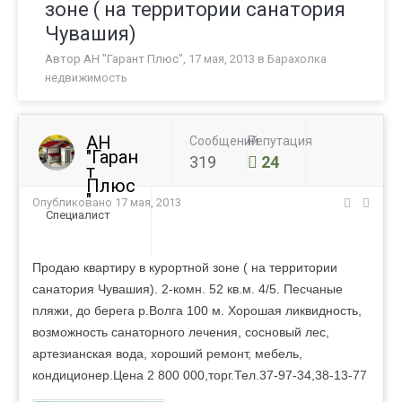
зоне ( на территории санатория
Чувашия)
Автор
АН "Гарант Плюс"
,
17 мая, 2013
в
Барахолка
недвижимость
АН
Сообщений
Репутация
"Гаран
319
24
т
Плюс
"
Опубликовано
17 мая, 2013
Специалист
Продаю квартиру в курортной зоне ( на территории
санатория Чувашия). 2-комн. 52 кв.м. 4/5. Песчаные
пляжи, до берега р.Волга 100 м. Хорошая ликвидность,
возможность санаторного лечения, сосновый лес,
артезианская вода, хороший ремонт, мебель,
кондиционер.Цена 2 800 000,торг.Тел.37-97-34,38-13-77