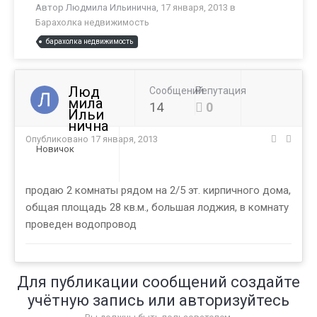
Автор
Людмила Ильинична
,
17 января, 2013
в
Барахолка недвижимость
барахолка недвижимость
Люд
Сообщений
Репутация
мила
14
0
Ильи
нична
Опубликовано
17 января, 2013
Новичок
продаю 2 комнаты рядом на 2/5 эт. кирпичного дома,
общая площадь 28 кв.м., большая лоджия, в комнату
проведен водопровод
Для публикации сообщений создайте
учётную запись или авторизуйтесь