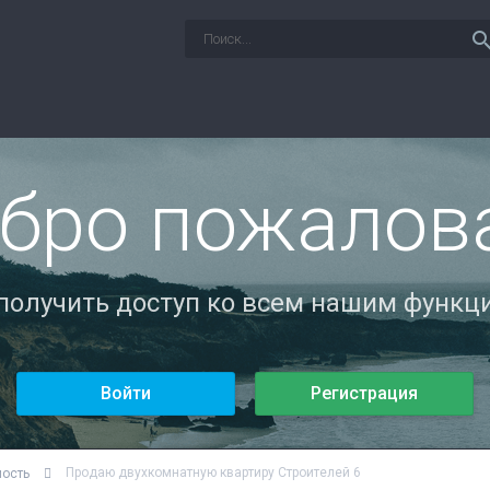
sear
бро пожалов
 получить доступ ко всем нашим функци
Войти
Регистрация
Продаю двухкомнатную квартиру Строителей 6
мость