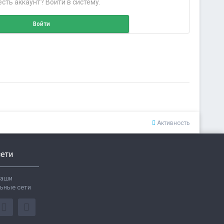
сть аккаунт? Войти в систему.
Войти
Активность
ети
ваши
ьные сети