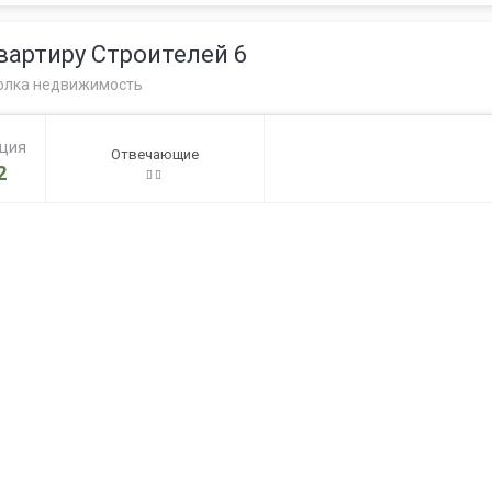
артиру Строителей 6
олка недвижимость
ация
Отвечающие
2