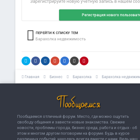
Зарегистрируйте новую учётную запись в нашем соо
Регистрация нового пользоват
ПЕРЕЙТИ К СПИСКУ ТЕМ
Барахолка недвижимость
Главная
Бизнес
Барахолка
Барахолка недвижи
Пообщаемся отличный форум. Место, где можно ощутить
свободу общения и завести новые знакомства. Свежие
новости, проблемы города, бизнес среда, работа и отдых - об
этом и многом другом поговорим на форуме. Будь в курсе
различных событий, находясь всегда вместе с нами. Ведь наш