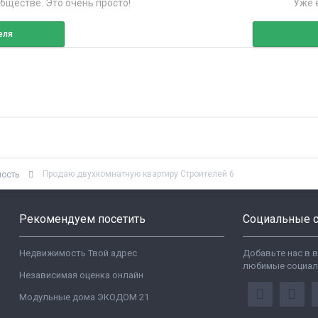
бществе. Это очень просто!
Уже е
еля
Продаю двухкомнатную квартиру Строителей 6
мость
Рекомендуем посетить
Социальные с
Недвижимость Твой адрес
Добавьте нас в 
любимые социал
Независимая оценка онлайн
Модульные дома ЭКОДОМ 21