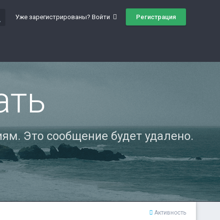
ch
Регистрация
Уже зарегистрированы? Войти
ать
ям. Это сообщение будет удалено.
Активность