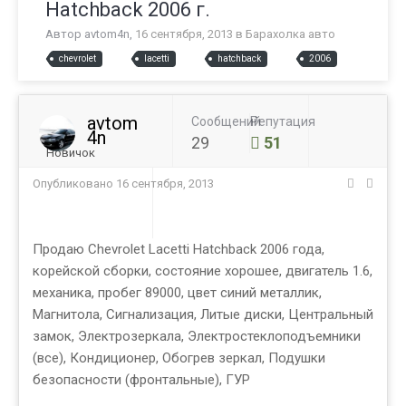
Hatchback 2006 г.
Автор
avtom4n
,
16 сентября, 2013
в
Барахолка авто
chevrolet
lacetti
hatchback
2006
avtom
Сообщений
Репутация
4n
29
51
Новичок
Опубликовано
16 сентября, 2013
Продаю Chevrolet Lacetti Hatchback 2006 года,
корейской сборки, состояние хорошее, двигатель 1.6,
механика, пробег 89000, цвет синий металлик,
Магнитола, Сигнализация, Литые диски, Центральный
замок, Электрозеркала, Электростеклоподъемники
(все), Кондиционер, Обогрев зеркал, Подушки
безопасности (фронтальные), ГУР