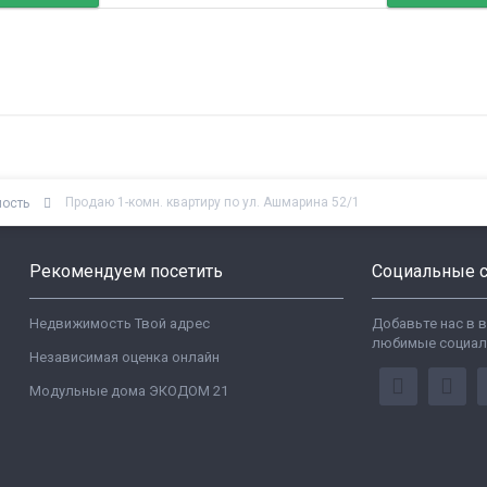
Продаю 1-комн. квартиру по ул. Ашмарина 52/1
мость
Рекомендуем посетить
Социальные с
Недвижимость Твой адрес
Добавьте нас в 
любимые социал
Независимая оценка онлайн
Модульные дома ЭКОДОМ 21