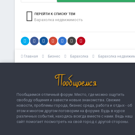
ПЕРЕЙТИ К СПИСКУ ТЕМ
Барахолка недвижимость
Главная
Бизнес
Барахолка
Барахолка недвижи
Пообщаемся отличный форум. Место, где можно ощутить
свободу общения и завести новые знакомства. Свежие
новости, проблемы города, бизнес среда, работа и отдых - об
этом и многом другом поговорим на форуме. Будь в курсе
различных событий, находясь всегда вместе с нами. Ведь наш
сайт помогает посмотреть на свой город с другой стороны.