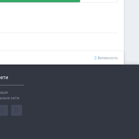
Активность
ети
ваши
ьные сети