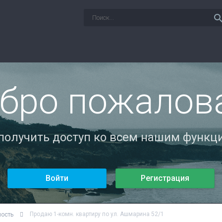
sear
бро пожалов
 получить доступ ко всем нашим функци
Войти
Регистрация
Продаю 1-комн. квартиру по ул. Ашмарина 52/1
мость