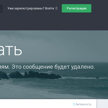
ch
Регистрация
Уже зарегистрированы? Войти
ать
ям. Это сообщение будет удалено.
Активность