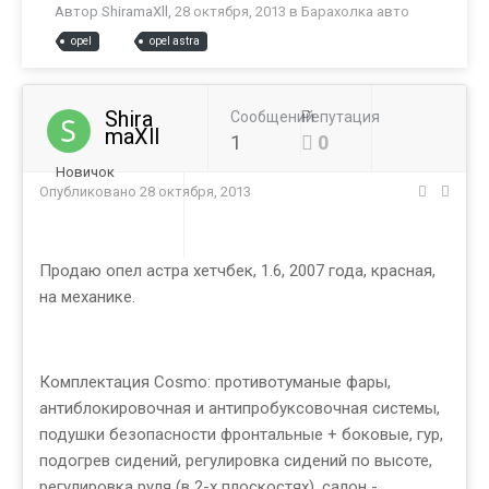
Автор
ShiramaXll
,
28 октября, 2013
в
Барахолка авто
opel
opel astra
Shira
Сообщений
Репутация
maXll
1
0
Новичок
Опубликовано
28 октября, 2013
Продаю опел астра хетчбек, 1.6, 2007 года, красная,
на механике.
Комплектация Cosmo: противотуманые фары,
антиблокировочная и антипробуксовочная системы,
подушки безопасности фронтальные + боковые, гур,
подогрев сидений, регулировка сидений по высоте,
регулировка руля (в 2-х плоскостях), салон -