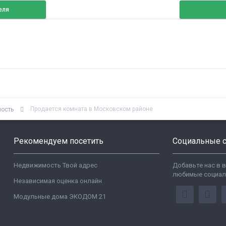
еля
Продается комната в Московском районе
мость
Рекомендуем посетить
Социальные с
Недвижимость Твой адрес
Добавьте нас в 
любимые социал
Независимая оценка онлайн
Модульные дома ЭКОДОМ 21