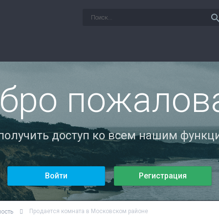
sear
бро пожалов
 получить доступ ко всем нашим функци
Войти
Регистрация
Продается комната в Московском районе
мость