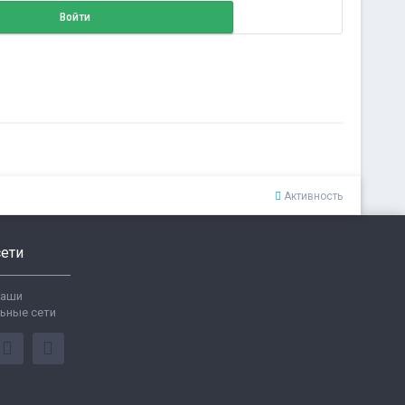
Войти
Активность
ети
ваши
ьные сети