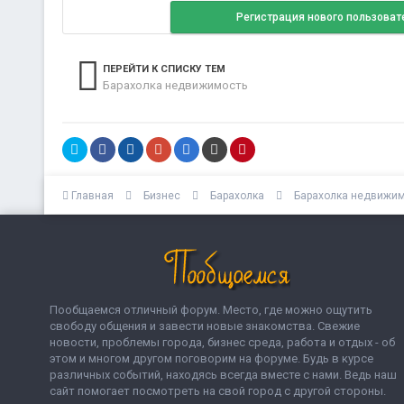
Регистрация нового пользоват
ПЕРЕЙТИ К СПИСКУ ТЕМ
Барахолка недвижимость
Главная
Бизнес
Барахолка
Барахолка недвижи
Пообщаемся отличный форум. Место, где можно ощутить
свободу общения и завести новые знакомства. Свежие
новости, проблемы города, бизнес среда, работа и отдых - об
этом и многом другом поговорим на форуме. Будь в курсе
различных событий, находясь всегда вместе с нами. Ведь наш
сайт помогает посмотреть на свой город с другой стороны.