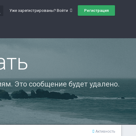
ch
Регистрация
Уже зарегистрированы? Войти
ать
ям. Это сообщение будет удалено.
Активность