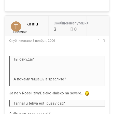
Tarina
Сообщений
Репутация
3
0
Новичок
Опубликовано
3 ноября, 2006
Ты откуда?
А почему пишешь в траслите?
Ja ne v Rossii zivy.Daleko-daleko na severe...
Tarina! u tebya est` pussy cat?
A 4to esje za pussy cat?