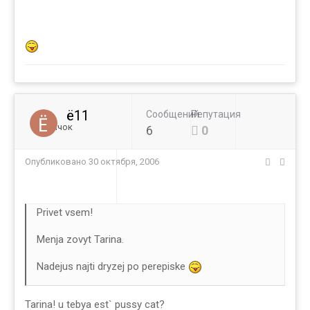
ё11
Сообщений
Репутация
Новичок
6
0
Опубликовано
30 октября, 2006
Privet vsem!
Menja zovyt Tarina.
Nadejus najti dryzej po perepiske
Tarina! u tebya est` pussy cat?