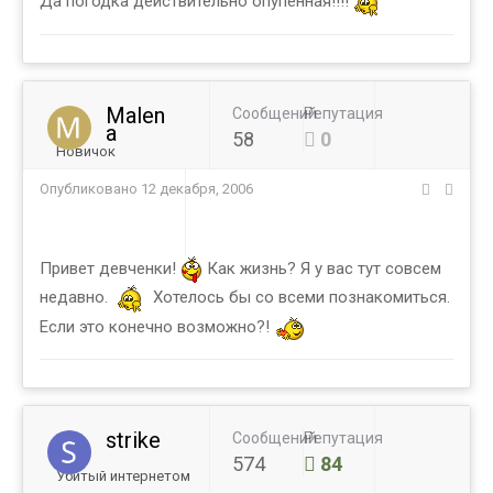
Да погодка действительно опупенная!!!!
Malen
Сообщений
Репутация
a
58
0
Новичок
Опубликовано
12 декабря, 2006
Привет девченки!
Как жизнь? Я у вас тут совсем
недавно.
Хотелось бы со всеми познакомиться.
Если это конечно возможно?!
strike
Сообщений
Репутация
574
84
Убитый интернетом