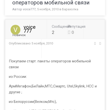
операторов мобильной связи
Автор
voice777
,
5 ноября, 2010
в
Барахолка
voice
Сообщений
Репутация
777
2
0
Новичок
Опубликовано
5 ноября, 2010
Покупаем старт. пакеты операторов мобильной
связи
из России:
АрмМегафон,БиЛайн,МТС,Смартс, Utel,Skylink, НСС и
другие ;
из Белоруссии(Велком,Мтс),