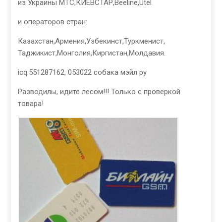
из Украины МТС,КИЕВСТАР,Beeline,Utel
и операторов стран:
Казахстан,Армения,Узбекинст,Туркменист,
Таджикист,Монголия,Киргистан,Молдавия.
icq:551287162, 053022 собака мэйл ру
Разводилы, идите лесом!!! Только с проверкой
товара!