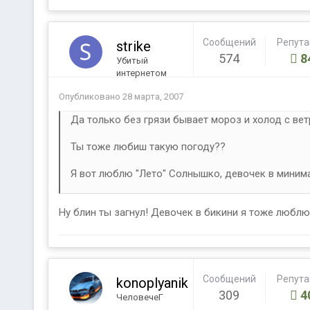
Сообщений
Репут
strike
574
8
Убитый
интернетом
Опубликовано
28 марта, 2007
Да только без грязи бывает мороз и холод с вет
Ты тоже любиш такую погоду??
Я вот люблю "Лето" Солнышко, девочек в мини
Ну блин ты загнул! Девочек в бикини я тоже любл
Сообщений
Репут
konoplyanik
309
4
ЧеловечеГ