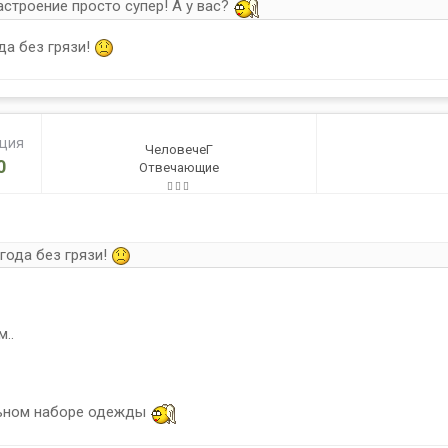
астроение просто супер! А у вас?
да без грязи!
ация
ЧеловечеГ
0
Отвечающие
огода без грязи!
..
льном наборе одежды