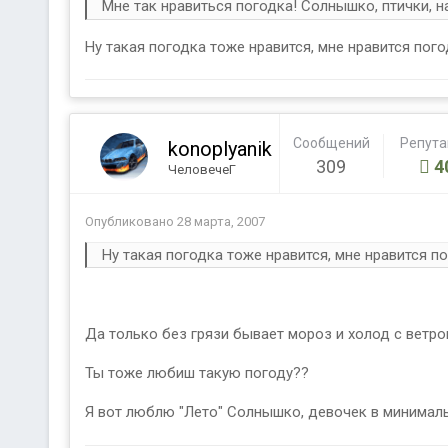
Мне так нравиться погодка! Солнышко, птички, н
Ну такая погодка тоже нравится, мне нравится пого
Сообщений
Репут
konoplyanik
309
4
ЧеловечеГ
Опубликовано
28 марта, 2007
Ну такая погодка тоже нравится, мне нравится п
Да только без грязи бывает мороз и холод с ветром
Ты тоже любиш такую погоду??
Я вот люблю "Лето" Солнышко, девочек в минима