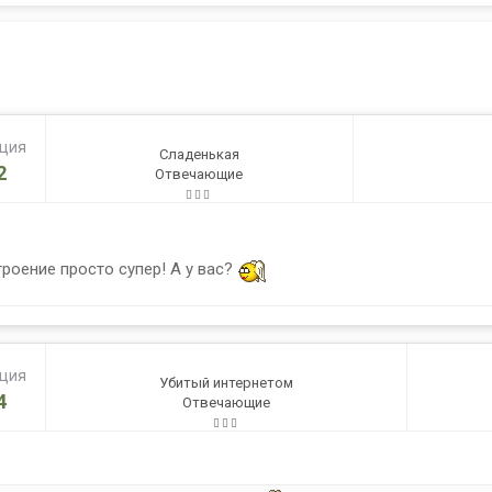
ация
Сладенькая
2
Отвечающие
троение просто супер! А у вас?
ация
Убитый интернетом
4
Отвечающие