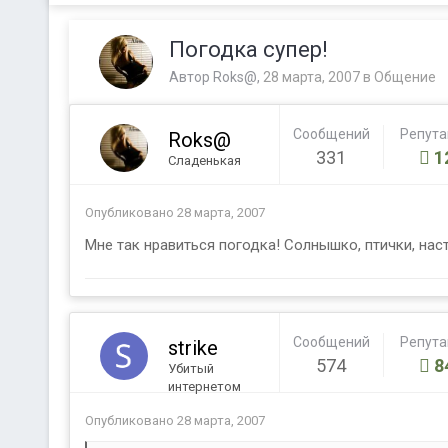
Погодка супер!
Автор
Roks@
,
28 марта, 2007
в
Общение
Сообщений
Репут
Roks@
331
1
Сладенькая
Опубликовано
28 марта, 2007
Мне так нравиться погодка! Солнышко, птички, нас
Сообщений
Репут
strike
574
8
Убитый
интернетом
Опубликовано
28 марта, 2007