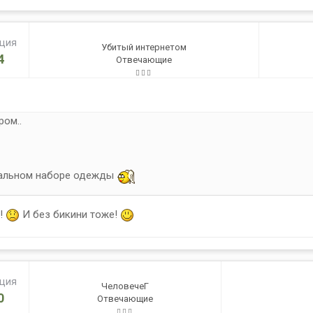
ация
Убитый интернетом
4
Отвечающие
ром..
мальном наборе одежды
ю!
И без бикини тоже!
ация
ЧеловечеГ
0
Отвечающие