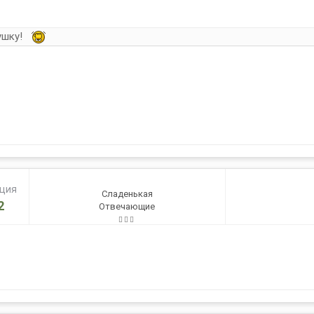
хушку!
ация
Сладенькая
2
Отвечающие