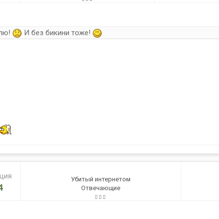
блю!
И без бикини тоже!
ация
Убитый интернетом
4
Отвечающие