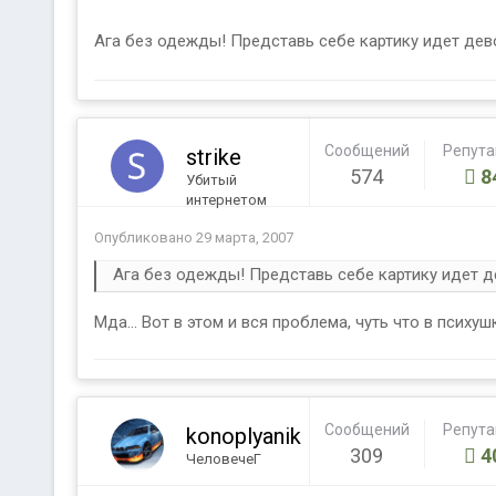
Ага без одежды! Представь себе картику идет дево
Сообщений
Репут
strike
574
8
Убитый
интернетом
Опубликовано
29 марта, 2007
Ага без одежды! Представь себе картику идет д
Мда... Вот в этом и вся проблема, чуть что в психуш
Сообщений
Репут
konoplyanik
309
4
ЧеловечеГ