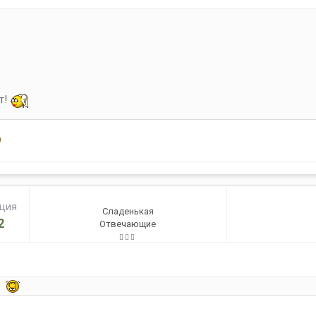
т!
ация
Сладенькая
2
Отвечающие