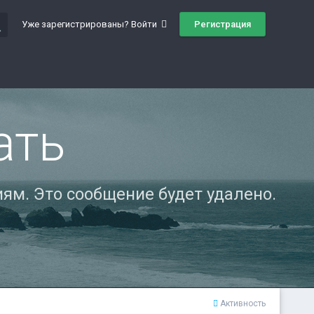
ch
Регистрация
Уже зарегистрированы? Войти
ать
ям. Это сообщение будет удалено.
Активность