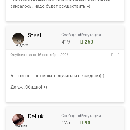
закралось.. надо будет осуществить =)
SteeL
Сообщений
Репутация
419
260
Кодекс
Опубликовано
16 сентября, 2006
А главное - это может случиться с каждым))))
Да уж...Обидно! =)
DeLuk
Сообщений
Репутация
125
90
Ученик