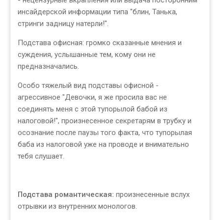
- нецензурные вкрапления или выдача посторонним
инсайдерской информации типа "блин, Танька,
стринги задницу натерли!".
Подстава офисная: громко сказанные мнения и
суждения, услышанные тем, кому они не
предназначались.
Особо тяжелый вид подставы офисной -
агрессивное "Девочки, я же просила вас не
соединять меня с этой тупорылой бабой из
налоговой!", произнесенное секретарям в трубку и
осознание после паузы того факта, что тупорылая
баба из налоговой уже на проводе и внимательно
тебя слушает.
Подстава романтическая:
произнесенные вслух
отрывки из внутренних монологов.