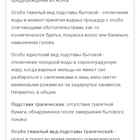
предупреждения из ЖЭКа.
Особо тяжелый вид подставы бытовой - отключение
воды в момент принятия водных процедур с особо
отягчающими обстоятельствами, как то:
косметическое бритье, покраска волос или банально
намыленная голова.
Особо идиотский вид подставы бытовой -
отключение холодной воды в сорокоградусную
жару, когда вареные жильцы не имеют сил
разбираться с сантехниками и лишь вяло светят
малиновыми рожами из-за задернутых занавесок.
Неприятно, в общем.
Подстава трагическая:
отсутствие туалетной
бумаги, обнаруженное после завершения бытового
покака.
Особо тяжелый вид подставы трагической
-
поход в туалет во время первого романтического