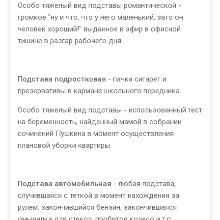
Особо тяжелый вид подставы романтической -
громкое "ну и что, что у него маленький, зато он
человек хороший!" выданное в эфир в офисной
тишине в разгар рабочего дня.
Подстава подростковая
- пачка сигарет и
презервативы в кармане школьного передника.
Особо тяжелый вид подставы - использованный тест
на беременность, найденный мамой в собрании
сочинений Пушкина в момент осуществления
плановой уборки квартиры.
Подстава автомобильная
- любая подстава,
случившаяся с теткой в момент нахождения за
рулем: закончившийся бензин, закончившаяся
омывалка для стекол, пробитое колесо и т.п.