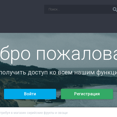
sear
бро пожалов
 получить доступ ко всем нашим функци
Войти
Регистрация
требуя в магазин сирийские фрукты и овощи