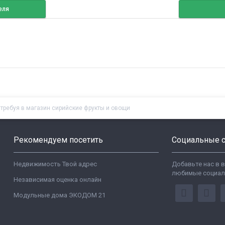
еля
требуя в магазин сирийские фрукты и овощи
Рекомендуем посетить
Социальные с
Недвижимость Твой адрес
Добавьте нас в 
любимые социал
Независимая оценка онлайн
Модульные дома ЭКОДОМ 21