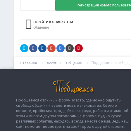
Регистрация нового пользоват
ПЕРЕЙТИ К СПИСКУ ТЕМ
Общение
Поддержите сирийцев, 
Главная
Досуг
Общение
Пообщаемся отличный форум. Место, где можно ощутить
свободу общения и завести новые знакомства. Свежие
новости, проблемы города, бизнес среда, работа и отдых - об
этом и многом другом поговорим на форуме. Будь в курсе
различных событий, находясь всегда вместе с нами. Ведь наш
сайт помогает посмотреть на свой город с другой стороны.