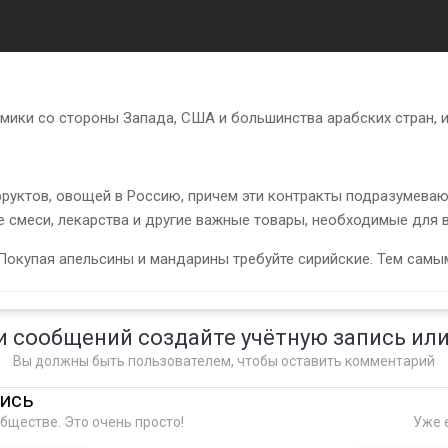
мики со стороны Запада, США и большинства арабских стран, и
руктов, овощей в Россию, причем эти контракты подразумевают
 смеси, лекарства и другие важные товары, необходимые для 
 Покупая апельсины и мандарины требуйте сирийские. Тем самы
и сообщений создайте учётную запись или
Вы должны быть пользователем, чтобы оставить комментарий
пись
бществе. Это очень просто!
Уже е