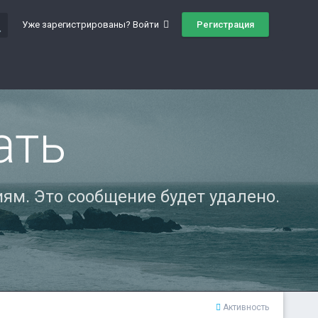
ch
Регистрация
Уже зарегистрированы? Войти
ать
ям. Это сообщение будет удалено.
Активность