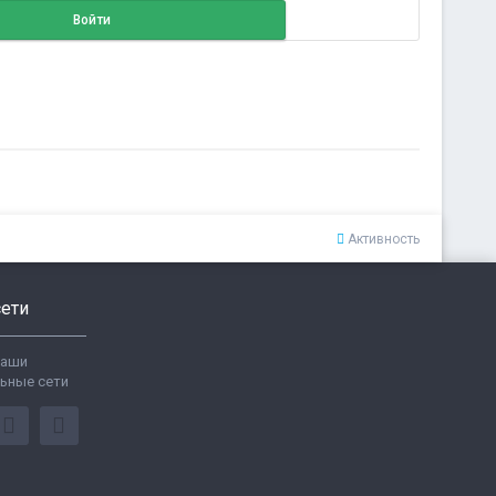
Войти
Активность
ети
ваши
ьные сети