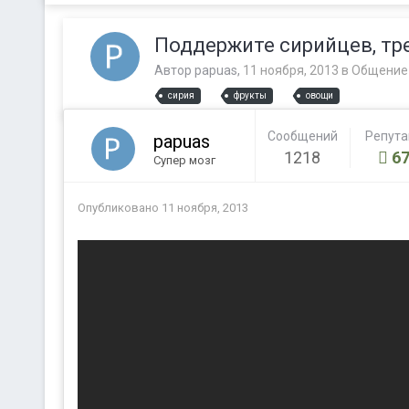
Поддержите сирийцев, тр
Автор
papuas
,
11 ноября, 2013
в
Общение
сирия
фрукты
овощи
Сообщений
Репут
papuas
1218
67
Супер мозг
Опубликовано
11 ноября, 2013