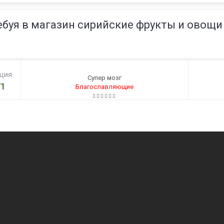
ебуя в магазин сирийские фрукты и овощи
ация
Супер мозг
1
Благославляющие