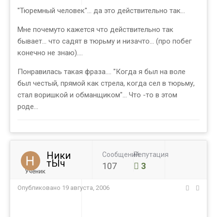
"Тюремный человек"... да это действительно так...
Мне почемуто кажется что действительно так
бывает... что садят в тюрьму и низачто... (про побег
конечно не знаю)....
Понравилась такая фраза.... "Когда я был на воле
был честый, прямой как стрела, когда сел в тюрьму,
стал воришкой и обманщиком"... Что -то в этом
роде...
Ники
Сообщений
Репутация
тЫч
107
3
Ученик
Опубликовано
19 августа, 2006