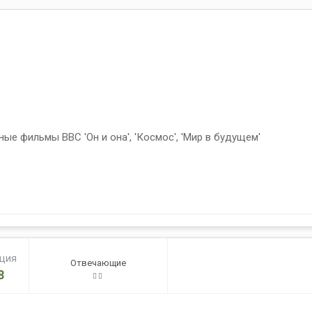
е фильмы BBC 'Он и она', 'Космос', 'Мир в будущем'
ация
Отвечающие
8