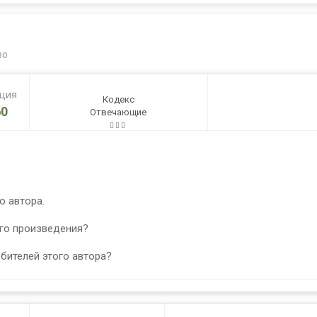
во
ация
Кодекс
0
Отвечающие
о автора.
его произведения?
бителей этого автора?