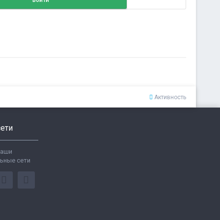
Войти
Активность
ети
ваши
ьные сети