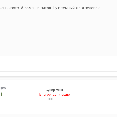
ень часто. А сам я не читал. Ну и темный же я человек.
ация
Супер мозг
1
Благославляющие