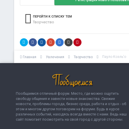
Регистрация нового пользоват
ПЕРЕЙТИ К СПИСКУ ТЕМ
Творчество
Пауло Коэль'о
Главная
Увлечения
Творчество
Пообщаемся отличный форум. Место, где можно ощутить
свободу общения и завести новые знакомства. Свежие
новости, проблемы города, бизнес среда, работа и отдых - об
этом и многом другом поговорим на форуме. Будь в курсе
различных событий, находясь всегда вместе с нами. Ведь наш
сайт помогает посмотреть на свой город с другой стороны.