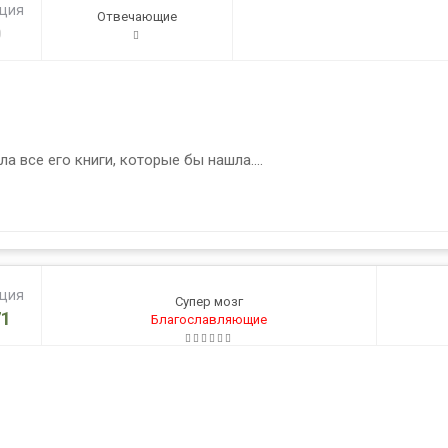
ация
Отвечающие
0
а все его книги, которые бы нашла....
ация
Супер мозг
1
Благославляющие