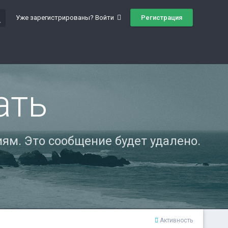
ch
Регистрация
Уже зарегистрированы? Войти
ать
ям. Это сообщение будет удалено.
Активность