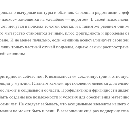
вольно вычурные контуры и обличия. Сплошь и рядом люди с дефе
плохое» заменяется на «дешёвое — дорогое». В своей психоаналит
лет мечутся в поисках золотой клетки, и с таким же рвением они ж
то мытарство становится вечным, плюс фригидность и проблемы с
ране. И не менее печально, если женщина асексуализирует свою жиз
 лишь только частный случай подмены, однако самый распространен
ной женщины.
ригидности сейчас нет. К возможностям секс-индустрии я отношус
ции у мужчин. Главным камнем преткновения является длительност
с лежит в социальной области. Профилактикой фригидности являе
быть созданы все возможности и условия для обеспечения материнс
семи лет. Не следует забывать, что асоциальные элементы нашего 
омании не может быть и речи. В завершение ещё раз подчеркну гла
.