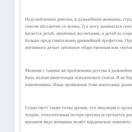
Недолюбленная девочка, в дальнейшем женщина, стра
сексом абсолютно со всеми; 2) я могу заниматься секс
касается детей, лишённых воспитания, и детей из со
больше представительниц древнейшей профессии. Одн
интимного делает интимное общественным или «публ
Мальчик с такими же проблемами детства в дальнейш
быть полная импотенция психического генеза. Я не б
изменениями. Иные проявления тоже многолики: ранне
Существует также точка зрения, что эякуляция и орга
теории, относительная потеря оргазма встречается д
внешнем виде женщины может кардинально изменить е