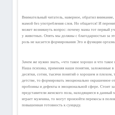
Внимательный читатель, наверное, обратил внимание, ч
мамой без употребления слов. Но общается! И перен
может возникнуть вопрос: почему мама тот первый учи
у животных. Опять мы должны с благодарностью за это
роль не касается формирования Эго и функции оргазма
Зачем же нужно знать, «что такое хорошо и что такое
Наша психика, применяя наши понятия, заложенные в 
десятки, сотни, тысячи понятий о хорошем и плохом,
детстве, то формировать эмоционально окрашенное о
пробоины и дефекты в эмоциональной сфере. Стоит зам
представители женского пола, находящиеся в данный м
играет мужчина, то могут произойти перекосы в поло
повышенная готовность к суициду.