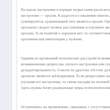
На шкале настроения в порядке возрастания распола
настроение — оргазм. К радости и сожалению многих,
суммируются, кульминацией чего является оргазм. Орга
оргазмом следует полное расслабление и огромное жел
оргазма. Если понятий о хорошем нет, то соответств
оргазмическая импотенция у мужчин.
Одними из проявлений психических расстройств являю
возникновению депрессии, плохого настроения или су
дезадаптированность. Совсем по-другому обстоит дел
органов» является заблуждением. Если депрессивно н
улучшив его настроение, то смена насадки на полово
Здесь нужны более радикальные меры психологическо
Остановлюсь на проявлениях, связанных с отсутствие