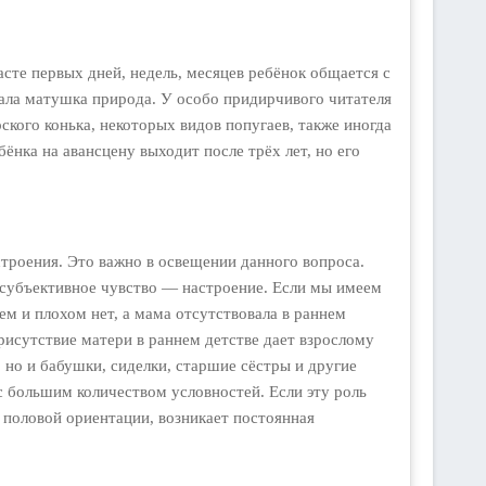
асте первых дней, недель, месяцев ребёнок общается с
ала матушка природа. У особо придирчивого читателя
ского конька, некоторых видов попугаев, также иногда
нка на авансцену выходит после трёх лет, но его
строения. Это важно в освещении данного вопроса.
 субъективное чувство — настроение. Если мы имеем
м и плохом нет, а мама отсутствовала в раннем
исутствие матери в раннем детстве дает взрослому
 но и бабушки, сиделки, старшие сёстры и другие
с большим количеством условностей. Если эту роль
 половой ориентации, возникает постоянная