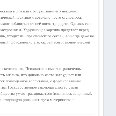
ктами в Эго или с отсутствием его неудачно
ической практике я довольно часто становлюсь
елают избавиться от неё после тридцати. Однако, если
 настроением. Удручающая картина предстаёт перед
нь, уходит из «практического секса», а иногда даже не
ный. Обусловлено это, скорей всего, экономической
ь скептически. Психоанализ имеет ограниченные
ь анализа, что довольно часто затрудняет или
тся полноценное воспитание, с формированием
тва. Государственное законодательство стран
общества умеют размножаться (извиняюсь за цинизм).
венствующую роль института материнства в