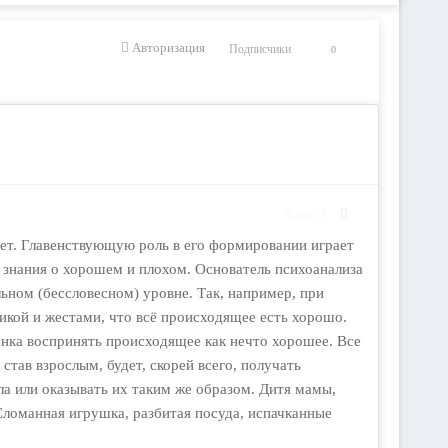
Авторизация
Подписчики
0
Жалоба
лет. Главенствующую роль в его формировании играет
ь знания о хорошем и плохом. Основатель психоанализа
ьном (бессловесном) уровне. Так, например, при
микой и жестами, что всё происходящее есть хорошо.
ёнка воспринять происходящее как нечто хорошее. Все
тав взрослым, будет, скорей всего, получать
ла или оказывать их таким же образом. Дитя мамы,
Сломанная игрушка, разбитая посуда, испачканные