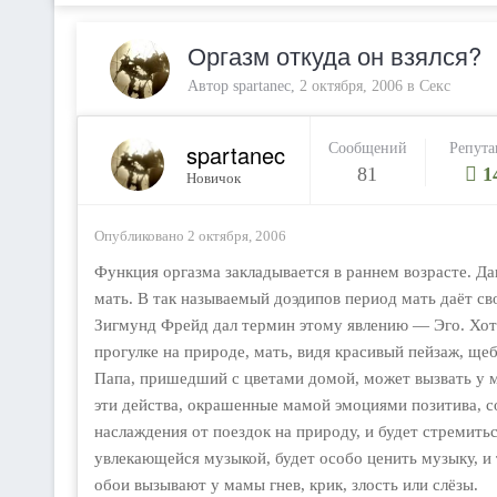
Оргазм откуда он взялся?
Автор
spartanec
,
2 октября, 2006
в
Секс
spartanec
Сообщений
Репута
81
1
Новичок
Опубликовано
2 октября, 2006
Функция оргазма закладывается в раннем возрасте. Да
мать. В так называемый доэдипов период мать даёт св
Зигмунд Фрейд дал термин этому явлению — Эго. Хоте
прогулке на природе, мать, видя красивый пейзаж, ще
Папа, пришедший с цветами домой, может вызвать у м
эти действа, окрашенные мамой эмоциями позитива, со
наслаждения от поездок на природу, и будет стремить
увлекающейся музыкой, будет особо ценить музыку, и
обои вызывают у мамы гнев, крик, злость или слёзы.