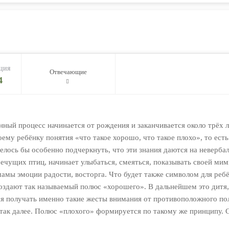
ция
Отвечающие
4
нный процесс начинается от рождения и заканчивается около трёх 
оему ребёнку понятия «что такое хорошо, что такое плохо», то ест
лось бы особенно подчеркнуть, что эти знания даются на невербал
бечущих птиц, начинает улыбаться, смеяться, показывать своей ми
амы эмоции радости, восторга. Что будет также символом для реб
здают так называемый полюс «хорошего». В дальнейшем это дитя, с
ся получать именно такие жесты внимания от противоположного по
 так далее. Полюс «плохого» формируется по такому же принципу. 