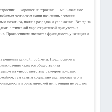
настроение — хорошее настроение — маниакальное
с любимым человеком наши позитивные эмоции
ко позитива, полная разрядка и успокоение. Всегда за
я диагностической характеристикой присутствия
ения. Проявлениями являются фригидность у женщин и
ь в решении данной проблемы. Предпосылки к
озникновения является общественная
ргазмом на «несоответствие размеров половых
окойное, тем самым социально адаптировав его и
 фригидности и оргазмической импотенции не решают.