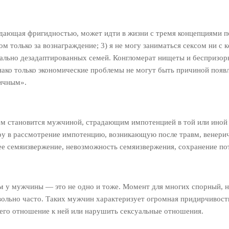
дающая фригидностью, может идти в жизни с тремя концепциями п
ом только за вознаграждение; 3) я не могу заниматься сексом ни с 
циально дезадаптированных семей. Конгломерат нищеты и беспризор
ако только экономические проблемы не могут быть причиной появ
ичным».
ем становится мужчиной, страдающим импотенцией в той или иной
еру в рассмотрение импотенцию, возникающую после травм, венерич
е семяизвержение, невозможность семяизвержения, сохранение пот
зм у мужчины — это не одно и тоже. Момент для многих спорный, н
овольно часто. Таких мужчин характеризует огромная придирчивост
го отношение к ней или нарушить сексуальные отношения.