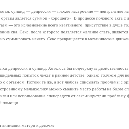
гаются: суицид — депрессия — плохое настроение — нейтральное 
 оргазм является суммой «хорошего». В процессе полового акта 
зм — это исчезновение всего негативного, присутствие в душе толь
ание сна. Секс, после которого появляется желание спать, являетс
енно суммировать нечего. Секс превращается в механические движ
тся депрессия и суицид. Хотелось бы подчеркнуть двойственност
ицидальных попыток лежат в раннем детстве, однако толчком для в
о с оргазмом. Истоки те же, а вот любовь списывать проблемы с о
астроенному меланхолику можно сменить место работы на более сп
й член или использование спецсредств от секс-индустрии проблему
й помощи.
м внимания матери к девочке.