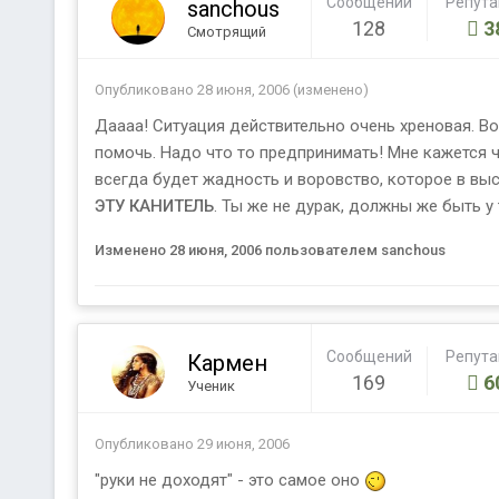
Сообщений
Репут
sanchous
128
3
Смотрящий
Опубликовано
28 июня, 2006
(изменено)
Даааа! Ситуация действительно очень хреновая. Во
помочь. Надо что то предпринимать! Мне кажется ч
всегда будет жадность и воровство, которое в выс
ЭТУ КАНИТЕЛЬ
. Ты же не дурак, должны же быть у
Изменено
28 июня, 2006
пользователем sanchous
Сообщений
Репут
Кармен
169
6
Ученик
Опубликовано
29 июня, 2006
"руки не доходят" - это самое оно