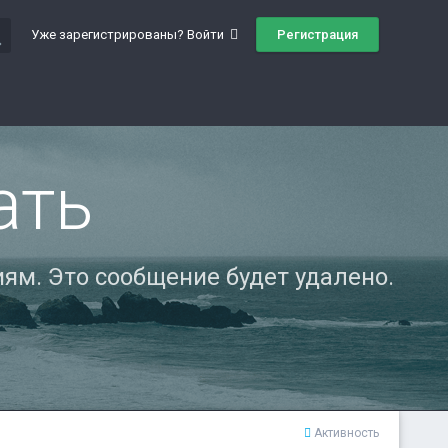
ch
Регистрация
Уже зарегистрированы? Войти
ать
ям. Это сообщение будет удалено.
Активность