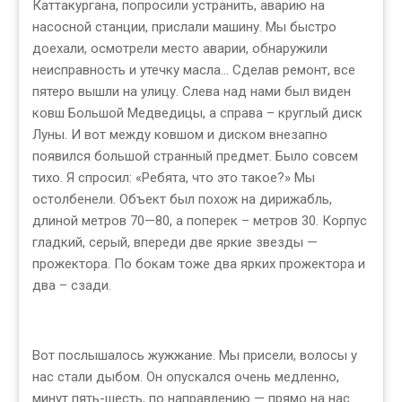
Каттакургана, попросили устранить, аварию на
насосной станции, прислали машину. Мы быстро
доехали, осмотрели место аварии, обнаружили
неисправность и утечку масла… Сделав ремонт, все
пятеро вышли на улицу. Слева над нами был виден
ковш Большой Медведицы, а справа – круглый диск
Луны. И вот между ковшом и диском внезапно
появился большой странный предмет. Было совсем
тихо. Я спросил: «Ребята, что это такое?» Мы
остолбенели. Объект был похож на дирижабль,
длиной метров 70—80, а поперек – метров 30. Корпус
гладкий, серый, впереди две яркие звезды —
прожектора. По бокам тоже два ярких прожектора и
два – сзади.
Вот послышалось жужжание. Мы присели, волосы у
нас стали дыбом. Он опускался очень медленно,
минут пять-шесть, по направлению — прямо на нас.