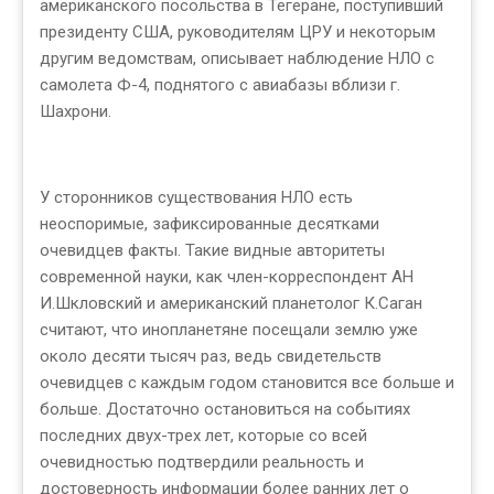
американского посольства в Тегеране, поступивший
президенту США, руководителям ЦРУ и некоторым
другим ведомствам, описывает наблюдение НЛО с
самолета Ф-4, поднятого с авиабазы вблизи г.
Шахрони.
У сторонников существования НЛО есть
неоспоримые, зафиксированные десятками
очевидцев факты. Такие видные авторитеты
современной науки, как член-корреспондент АН
И.Шкловский и американский планетолог К.Саган
считают, что инопланетяне посещали землю уже
около десяти тысяч раз, ведь свидетельств
очевидцев с каждым годом становится все больше и
больше. Достаточно остановиться на событиях
последних двух-трех лет, которые со всей
очевидностью подтвердили реальность и
достоверность информации более ранних лет о