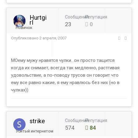
Hurtgi
Сообщений
Репутация
rl
23
0
Новичок
Опубликовано
2 апреля, 2007
МОему мужу нравятся чулки...он просто тащится
когда их снимает, всегда так медленно, растгивая
удовольствие, а по-поводу трусов он говорит что
ему все равно какие, я ему нравлюсь без них (но в
чулках))
strike
Сообщений
Репутация
574
84
Убитый интернетом