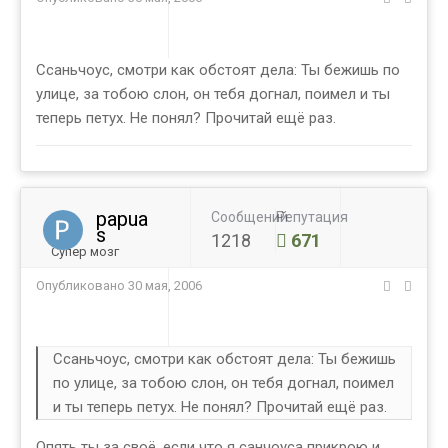
Ссаньчоус, смотри как обстоят дела: Ты бежишь по
улице, за тобою слон, он тебя догнал, поимел и ты
теперь петух. Не понял? Прочитай ещё раз.
papua
Сообщений
Репутация
s
1218
671
Супер мозг
Опубликовано
30 мая, 2006
Ссаньчоус, смотри как обстоят дела: Ты бежишь
по улице, за тобою слон, он тебя догнал, поимел
и ты теперь петух. Не понял? Прочитай ещё раз.
Опять ты за своё, если что я санчоуса прикрою и