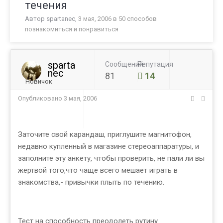
течения
Автор
spartanec
,
3 мая, 2006
в
50 способов
познакомиться и понравиться
sparta
Сообщений
Репутация
nec
81
14
Новичок
Опубликовано
3 мая, 2006
Заточите свой карандаш, приглушите магнитофон,
недавно купленный в магазине стереоаппаратуры, и
заполните эту анкету, чтобы проверить, не пали ли вы
жертвой того,что чаще всего мешает играть в
знакомства,- привычки плыть по течению.
Тест на способность преодолеть рутину