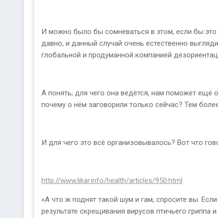
И можно было бы сомневаться в этом, если бы это 
давно, и данный случай очень естественно выгляди
глобальной и продуманной компанией дезориентаци
А понять, для чего она ведётся, нам поможет ещё о
почему о нём заговорили только сейчас? Тем боле
И для чего это всё организовывалось? Вот что гов
http://www.likar.info/health/articles/950.html
«А что ж поднят такой шум и гам, спросите вы. Ес
результате скрещивания вирусов птичьего гриппа и