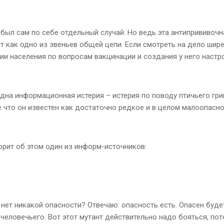
был сам по себе отдельный случай. Но ведь эта антипрививочн
т как одно из звеньев общей цепи. Если смотреть на дело шире
и населения по вопросам вакцинации и создания у него настр
дна информационная истерия – истерия по поводу птичьего грип
е что он известен как достаточно редкое и в целом малоопасн
орит об этом один из информ-источников:
ли нет никакой опасности? Отвечаю: опасность есть. Опасен буд
 человечьего. Вот этот мутант действительно надо бояться, пот