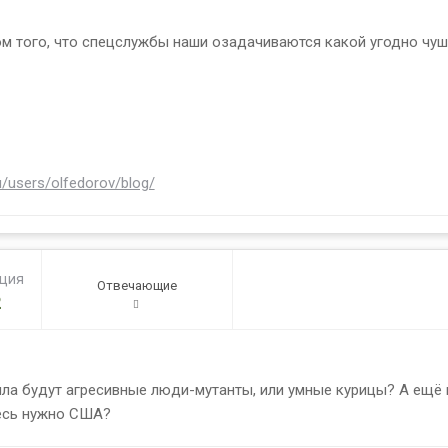
том того, что спецслужбы наши озадачиваются какой угодно чуш
ru/users/olfedorov/blog/
ация
Отвечающие
2
яла будут агресивные люди-мутанты, или умные курицы? А ещё на
десь нужно США?