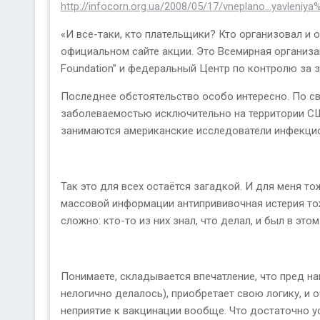
http://infocorn.org.ua/2008/05/17/vneplano...yavleni
«И все-таки, кто плательщики? Кто организовал и о
официальном сайте акции. Это Всемирная организа
Foundation” и федеральный Центр по контролю за
Последнее обстоятельство особо интересно. По с
заболеваемостью исключительно на территории США
занимаются американские исследователи инфекцион
Так это для всех остаётся загадкой. И для меня т
массовой информации антипрививочная истерия тож
сложно: кто-то из них знал, что делал, и был в это
Понимаете, складывается впечатление, что пред нам
нелогично делалось), приобретает свою логику, и 
неприятие к вакцинации вообще. Что достаточно у