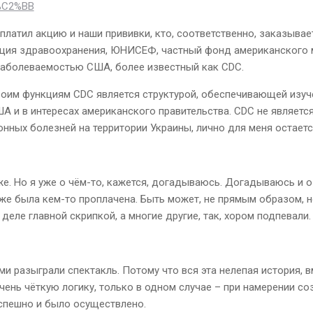
ya%C2%BB
платил акцию и наши прививки, кто, соответственно, заказывае
ция здравоохранения, ЮНИСЕФ, частный фонд американского ме
 заболеваемостью США, более известный как CDC.
воим функциям CDC является структурой, обеспечивающей изуч
 и в интересах американского правительства. CDC не являетс
ных болезней на территории Украины, лично для меня остаетс
оже. Но я уже о чём-то, кажется, догадываюсь. Догадываюсь и о
е была кем-то проплачена. Быть может, не прямым образом, но
м деле главной скрипкой, а многие другие, так, хором подпевали
и разыграли спектакль. Потому что вся эта нелепая история, вм
очень чёткую логику, только в одном случае – при намерении с
спешно и было осуществлено.