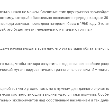
лению, никак не можем. Смешение этих двух гриппов произойде
штамму, который обязательно возникает в природе каждые 30-3
периода затишья: последняя пандемия была в 1968 году. Это з
щей, это будет мутант человечьего и птичьего гриппа.»
И даже начали внушать всем нам, что эта мутация обязательно 
того лишь, чтобы втихаря запустить в ход свои наиновейшие ра
еский мутант вируса птичьего гриппа с человечьим. И – «никто 
иной «от чего угодно там», но с нужным для данного случая на
е если соответствующие вакцины удастся таки получить. Особе
т тайных экспериментов над собственным населением и так дале