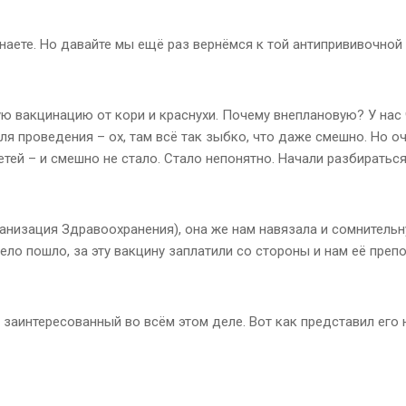
наете. Но давайте мы ещё раз вернёмся к той антипрививочной 
ую вакцинацию от кори и краснухи. Почему внеплановую? У нас
ля проведения – ох, там всё так зыбко, что даже смешно. Но 
тей – и смешно не стало. Стало непонятно. Начали разбираться
низация Здравоохранения), она же нам навязала и сомнительну
ело пошло, за эту вакцину заплатили со стороны и нам её преп
, заинтересованный во всём этом деле. Вот как представил его