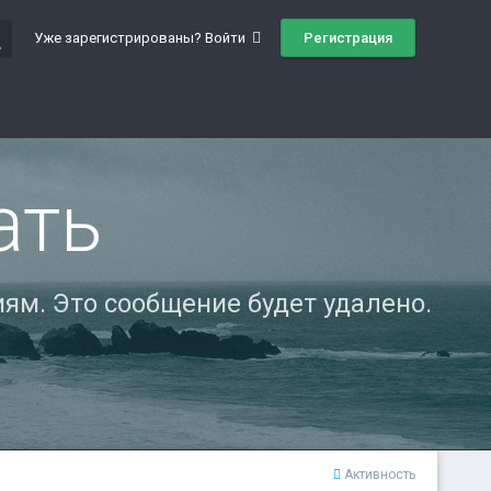
ch
Регистрация
Уже зарегистрированы? Войти
ать
ям. Это сообщение будет удалено.
Активность