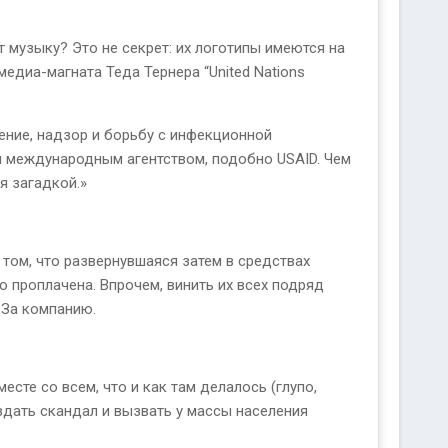
т музыку? Это не секрет: их логотипы имеются на
диа-магната Теда Тернера “United Nations
ение, надзор и борьбу с инфекционной
я международным агентством, подобно USAID. Чем
я загадкой.»
 том, что развернувшаяся затем в средствах
 проплачена. Впрочем, винить их всех подряд
. За компанию.
есте со всем, что и как там делалось (глупо,
оздать скандал и вызвать у массы населения