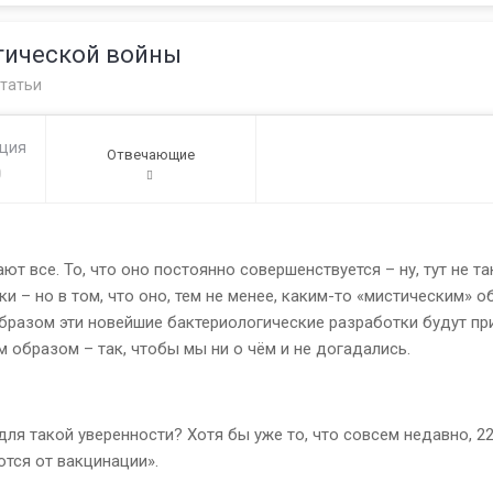
гической войны
татьи
ация
Отвечающие
0
ют все. То, что оно постоянно совершенствуется – ну, тут не та
 – но в том, что оно, тем не менее, каким-то «мистическим» 
 образом эти новейшие бактериологические разработки будут пр
им образом – так, чтобы мы ни о чём и не догадались.
для такой уверенности? Хотя бы уже то, что совсем недавно, 2
тся от вакцинации».