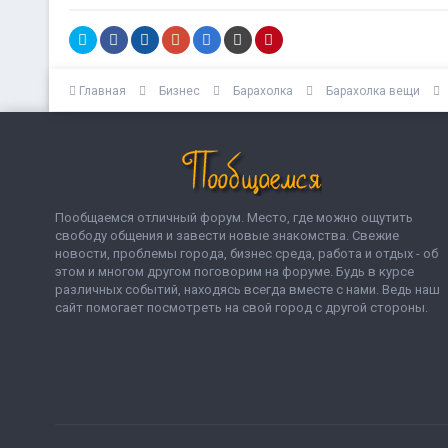
Главная
Бизнес
Барахолка
Барахолка вещи
Пообщаемся отличный форум. Место, где можно ощутить
свободу общения и завести новые знакомства. Свежие
новости, проблемы города, бизнес среда, работа и отдых - об
этом и многом другом поговорим на форуме. Будь в курсе
различных событий, находясь всегда вместе с нами. Ведь наш
сайт помогает посмотреть на свой город с другой стороны.