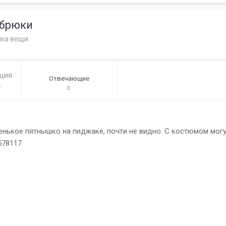
-брюки
лка вещи
ация
Отвечающие
0
ькое пятнышко на пиджаке, почти не видно. С костюмом могу от
3578117