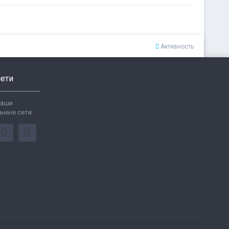
Активность
ети
ваши
ьные сети