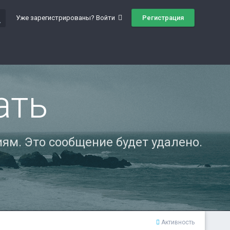
ch
Регистрация
Уже зарегистрированы? Войти
ать
ям. Это сообщение будет удалено.
Активность