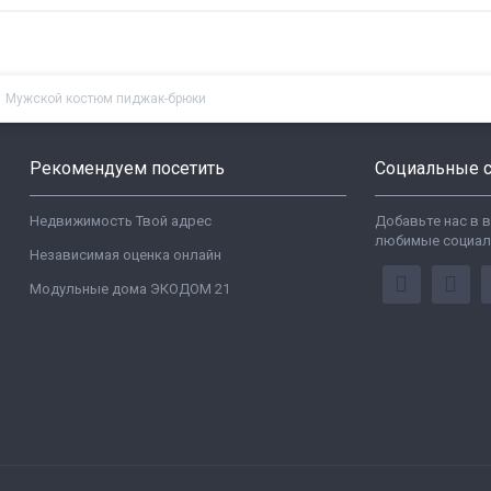
Мужской костюм пиджак-брюки
Рекомендуем посетить
Социальные с
Недвижимость Твой адрес
Добавьте нас в 
любимые социал
Независимая оценка онлайн
Модульные дома ЭКОДОМ 21