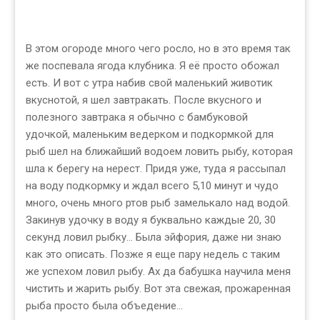
В этом огороде много чего росло, но в это время так
же поспевала ягода клубника. Я её просто обожал
есть. И вот с утра набив свой маленький животик
вкуснотой, я шел завтракать. После вкусного и
полезного завтрака я обычно с бамбуковой
удочкой, маленьким ведерком и подкормкой для
рыб шел на ближайший водоем ловить рыбу, которая
шла к берегу на нерест. Придя уже, туда я рассыпал
на воду подкормку и ждал всего 5,10 минут и чудо
много, очень много ртов рыб замелькало над водой.
Закинув удочку в воду я буквально каждые 20, 30
секунд ловил рыбку… Была эйфория, даже ни знаю
как это описать. Позже я еще пару недель с таким
же успехом ловил рыбу. Ах да бабушка научила меня
чистить и жарить рыбу. Вот эта свежая, прожаренная
рыба просто была объедение…