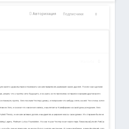
Авторизация
Подписчики
0
Жалоба
 для своего удовольствия и понемногу начали привлекать внимание своих друзей. Позже они сделали
рк, решил, что у группы нету будущего, и он ушел, но по прежнему оставался хорошим другом всего
ся покинуть группу. Xero послали Честеру демку, и попросили что нибудь спеть на ней. Чез очень хотел
ам из Xero, и сказал что закончил запись, и вылетает в Калифорнию на свой день рождения. Xero
в Hybrid Theory, и начали активно делать и выдвигать в широкие массы свои демки. Их старания были не
ng Lagers, Platinum Lotus Foundation. Но как то раз Честер ехал через парк Линкольна(Lincoln Park) в
 куда бы они не приехали, их везде будут считать местными. И снова проблема, домен lincolnpark.com