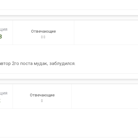
ация
Отвечающие
8
автор 2го поста мудак, заблудился.
ация
Отвечающие
2