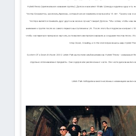
Hybrid theory (оригинальное название группы). Делсон и вокалист Майк Шинода ходили в одну и т
Честер Беннингтон, уроженец Аризоны, который начал заниматься музыкой в 16 лет . "Сражу как я нау
Честера является понимать друг друга как можно лучше," говорит Делсон. "Мы хотим, чтобы наш зву
внимание к группе после их самого первого выступления в LA. После этого был подписан контракт с Wa
чтобы заставил все прекрасно звучать,он позволил нам прогрессировать в создании текстов песен. Исхо
Step Closer, Crawling, и In the end потрясли весь мир.Hybrid
System Of a Down.В Июле 2002 Linkin Park выпустили альбом ремиксов Hybrid Theory - названный Re
отдельно оплачиваемые предметы. Они содержали увеличенные части. Эти части дисков включали 
Linkin Park победили в многочисленных номинациях включая