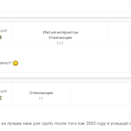
ация
Убитый интернетом
4
Отвечающие
зачот!
ация
Отвечающие
2
а из лучших панк рок групп, после того как 2003 году я услышал