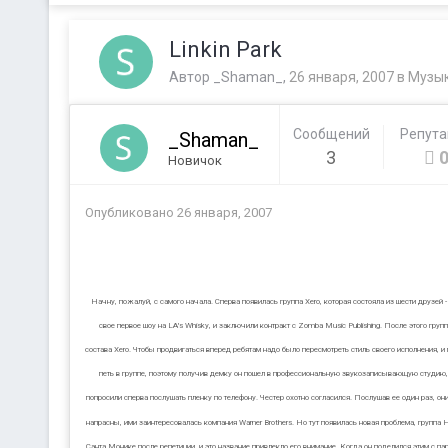
Linkin Park
Автор
_Shaman_
,
26 января, 2007
в
Музы
Сообщений
Репут
_Shaman_
3
Новичок
Опубликовано
26 января, 2007
Начну, пожалуй, с самого начала. Сперва появилась группа Xero, которая состояла из шести друзе
свое первое шоу на LA's Whisky, и заключили контракт с Zomba Music Publishing. После этого гру
состава Xero. Чтобы продвигаться вперед ребятам надо было пересмотреть стиль своего исполнения, и п
петь в группе, поэтому получив демку он пошел в профессиональную звукозаписывающую студию, ч
попросили сперва послушать пленку по телефону. Честер охотно согласился. Послушав ее один раз, он
напрасны, ими заинтересовалась компания Warner Brothers. Но тут появилась новая проблема, группа Hy
Санта Монике после репетиции, и это название привлекло его внимание. Когда он поделился этим с пар