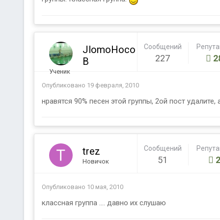
Сообщений
Репут
JlomoHoco
227
2
B
Ученик
Опубликовано
19 февраля, 2010
нравятся 90% песен этой группы, 2ой пост удалите, 
Сообщений
Репут
trez
51
Новичок
Опубликовано
10 мая, 2010
классная группа .... давно их слушаю