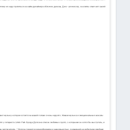
поэтому не надо тратиться на найм дизайнера обложек дисков, Джо - режиссер, за клипы отвечает своей
сохдают музыку которая остается в вашей голове очень надолго. Живая музыка и эмоциональные вокалы
 у гитариста Linkin Park Брэда Делсона список любимых групп, с которыми он хотел бы выступать, и
мы могли играть .." Делсон гордится разнообразием и уникальностью, очевидной на дебютном альбоме