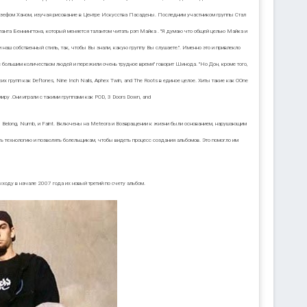
жозефом Ханом, изучая рисование в Центре Искусства Пасадены. Последним участником группы Стал
таланта Беннингтона, который меняется талантом читать рэп Майка . "Я думаю что общей целью Майка и
и наш собственный стиль, так, чтобы Вы знали, какую группу Вы слушаете.". Именно это и привлекло
сь с большим количеством людей и пережили очень трудное время" говорит Шинода. "Но Дон, кроме того,
х групп как Deftones, Nine Inch Nails, Aphex Twin, and The Roots в единое целое. Хиты такие как ОOne
миру .Они играли с такими группами как POD, 3 Doors Down, and
e I Belong, Numb, и Faint. Включены на Meteora и Возвращении к жизни были основанием, нарушающим
ь технологию и позволять болельщикам, чтобы видеть процесс создания альбомов. Это помогло им
ыходу в начале 2007 года их новый третий по счету альбом.