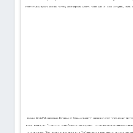
стоил слишком дорого для них, поэтому ребята просто сменили произношение названия группы, чтобы куп
музыка Linkin Park уникальна. В отличие от большинства групп, они не копируют то что делают друг
входят вам в душу. Песни очень разнообразны с переходами от гитары к рэп и электронным вставкам
он готов ответить. "Мы сказали нашему менеджеру, 'Выберите группу, и мы можем поехать в тур с н