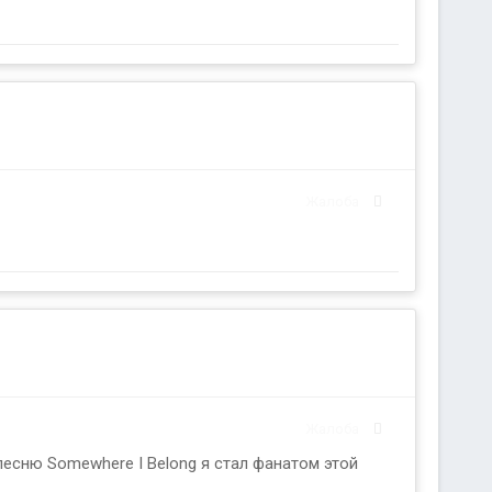
Жалоба
Жалоба
 песню Somewhere I Belong я стал фанатом этой