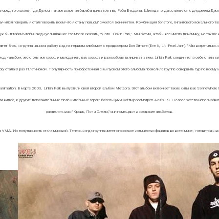
у же среднюю школу, где Делсон также встретил барабанщика группы, Роба Бурдона. Шинода тогда встретился с ди-джеем Д
чился говорить я стал говорить всем что я стану певцом" смеется Беннингтон. Комбинация богатого, гигантского вокального 
к был таким чтобы люди услышавшие его могли сказать, 'о, это - Linkin Park,'. Мы хотим, чтобы все имело динамику, но также 
rner Bros., и группа начала работу над их первым альбомом с продюсером Don Gilmore (Eve 6, Lit, Pearl Jam). "Мы встретили
д - альбом, это столь же хорош и мелодичен, как хороша и разнообразна лирика на нем .Linkin Park соединяют в себе стили таки
 Theory стала 8 раз Платиновой .Популярность приобретенная с выпуском этого альбома позволила группе совершить тур по всему 
animation. В марте 2003, Linkin Park выпустили свой второй альбом Meteora. Этот альбом включает такие хиты как Somewher
видео, и другие дополнительные 'положительные герои" болельщики могли рассмотреть на их PC. Полоса хотела использоват
разделять всю "Кровь, Пот и Слезы," они помещают в создание альбомов.
 VMA. Их популярность стала мировой. Теперь когда группа имеет огоромное количество фанатов во всем мире , готовится к в