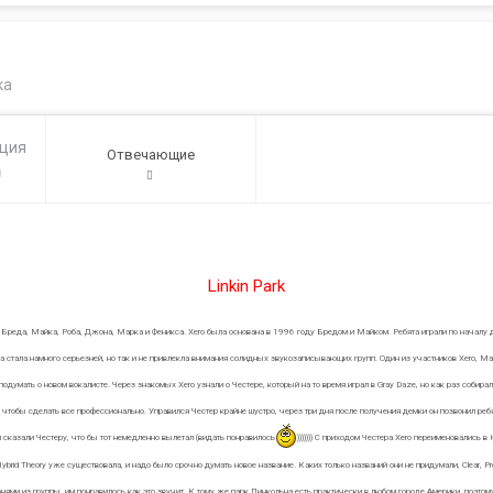
ка
ация
Отвечающие
0
Linkin Park
й - Бреда, Майка, Роба, Джона, Марка и Феникса. Xero была основана в 1996 году Бредом и Майком. Ребята играли по началу
ппа стала намного серьезней, но так и не привлекла внимания солидных звукозаписывающих групп. Один из участников Xero, Ма
одумать о новом вокалисте. Через знакомых Xero узнали о Честере, который на то время играл в Gray Daze, но как раз собирал
тобы сделать все профессионально. Управился Честер крайне шустро, через три дня после получения демки он позвонил ребят
и сказали Честеру, что бы тот немедленно вылетал (видать понравилось
))))))) С приходом Честера Xero переименовались 
brid Theory уже существовала, и надо было срочно думать новое название. Каких только названий они не придумали, Clear, Probi
нями из группы, им понравилось как это звучит. К тому же парк Линкольна есть практически в любом городе Америки, поэтому,