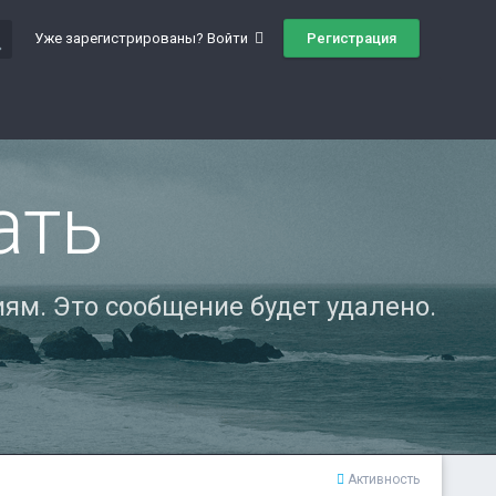
ch
Регистрация
Уже зарегистрированы? Войти
ать
ям. Это сообщение будет удалено.
Активность