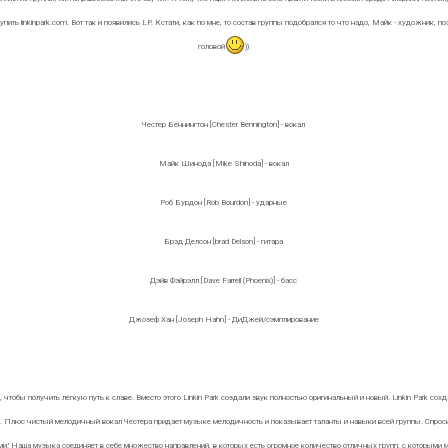
ить linkinpark.com. Вот так и появились LP. Кстати, как по мне, то состав группы подобрался то что надо, Майк - художник, 
головой
))
Честер Беннингтон [Chester Bennington] - вокал
Майк Шинода [Mike Shinoda] - вокал
Роб Бурдон [Rob Bourdon] - ударные
Брэд Делсон [brad Delson] - гитара
Дэйв Фэйрэлл [Dave Farrell (Phoenix)] - басс
Джозеф Хан [Joseph Hahn] - ДиДжей/сэмплирование
ие, чтобы получить легкую путь к славе. Вместо этого Linkin Park создали звук полностью оригинальный и новый. Linkin Park 
. Плюс чистый мелодичный вокал Честера придает музыке мелодичность и показывает таланты и навыки всей группы. Спросите
ими.' Наша музыка соединяет в себе множество направлений, в которых есть огромное количество отличных групп, с которыми 