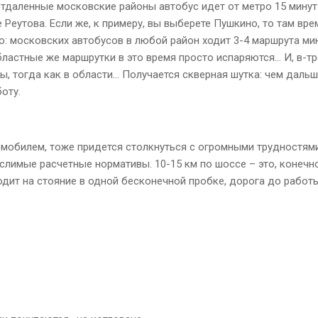
тдаленные московские районы автобус идет от метро 15 минут
еутова. Если же, к примеру, вы выберете Пушкино, то там врем
о: московских автобусов в любой район ходит 3-4 маршрута мин
ластные же маршрутки в это время просто испаряются… И, в-тр
ы, тогда как в области… Получается скверная шутка: чем даль
оту.
мобилем, тоже придется столкнуться с огромными трудностями
слимые расчетные нормативы. 10-15 км по шоссе – это, конечно,
дит на стояние в одной бесконечной пробке, дорога до работы 