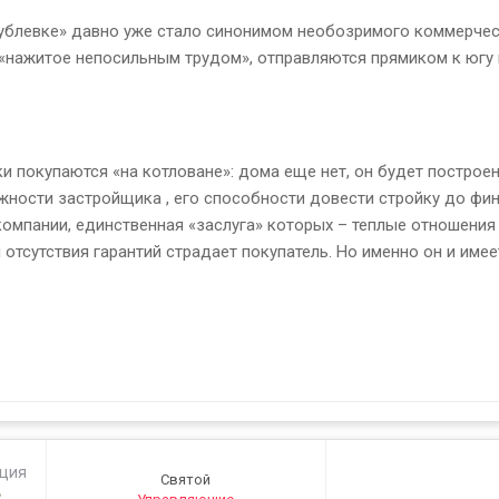
ублевке» давно уже стало синонимом необозримого коммерческог
на «нажитое непосильным трудом», отправляются прямиком к югу
 покупаются «на котловане»: дома еще нет, он будет построен 
жности застройщика , его способности довести стройку до фин
компании, единственная «заслуга» которых – теплые отношения
 отсутствия гарантий страдает покупатель. Но именно он и име
ация
Святой
3