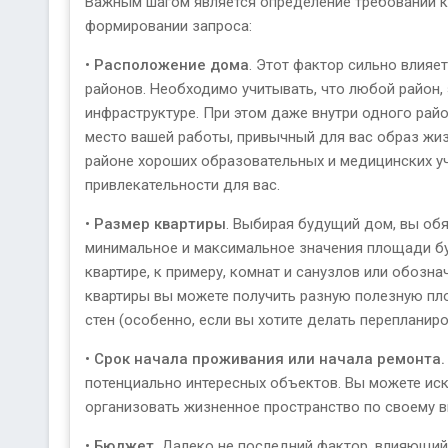
Важным шагом является определение требований к 
формировании запроса:
•
Расположение дома
. Этот фактор сильно влияе
районов. Необходимо учитывать, что любой район,
инфраструктуре. При этом даже внутри одного рай
место вашей работы, привычный для вас образ жиз
районе хороших образовательных и медицинских уч
привлекательности для вас.
•
Размер квартиры
. Выбирая будущий дом, вы об
минимальное и максимальное значения площади бу
квартире, к примеру, комнат и санузлов или обозн
квартиры вы можете получить разную полезную пл
стен (особенно, если вы хотите делать перепланир
•
Срок начала проживания или начала ремонта.
потенциально интересных объектов. Вы можете иск
организовать жизненное пространство по своему в
•
Бюджет
. Далеко не последний фактор, влияющий