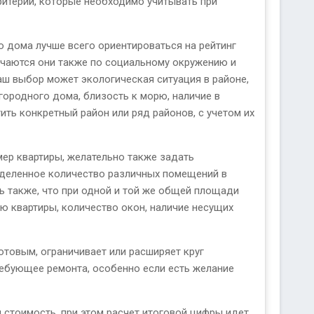
ритерии, которые необходимо учитывать при
о дома лучше всего ориентироваться на рейтинг
личаются они также по социальному окружению и
аш выбор может экологическая ситуация в районе,
ородного дома, близость к морю, наличие в
ть конкретный район или ряд районов, с учетом их
ер квартиры, желательно также задать
еделенное количество различных помещений в
ть также, что при одной и той же общей площади
 квартиры, количество окон, наличие несущих
товым, ограничивает или расширяет круг
ребующее ремонта, особенно если есть желание
 стоимость, при этом расчет итоговой цифры идет