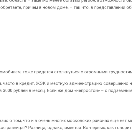
скве. Область – заметно менее богатый регион, возможности 
иобретаете, причем в новом доме, – так что, в представлении о
томобилем, тоже придется столкнуться с огромными трудностя
и, часто в кредит, ЖЭК и местную администрацию совершенно н
в 3000 рублей в месяц. Если же дом «непростой» – с подземны
зис о том, что и в очень многих московских районах еще нет м
кая разница?! Разница, однако, имеется. Во-первых, как говор