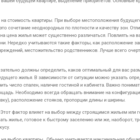
вашей будущей квартире, выделение приоритетов. Основные к
т на стоимость квартиры. При выборе местоположения будущег
 это сочетание неоднородных по плотности и качеству зон. От
она цена жилья может существенно различаться. Повлиять на в
ни. Нередко учитываются такие факторы, как расположение заг
реждений, местожительство родственников. Лучше всего очерти
язательно должны определить, каков оптимальный для вас разм
дущего жилья. В зависимости от ситуации можно указать опр
ачить число спален, наличие гостиной и кабинета. Важно понима
ощадь. Необходимо всегда обращать внимание на конфигурацию
овку), расположение стояков, пропорции длины и ширины.
Этот фактор влияет на выбор между строящимся жильем или го
ать жилье, готовое к быстрому заселению или же, наоборот, т
кусу.
 на выбор квартиры . Обычно учитывается максимальная общая