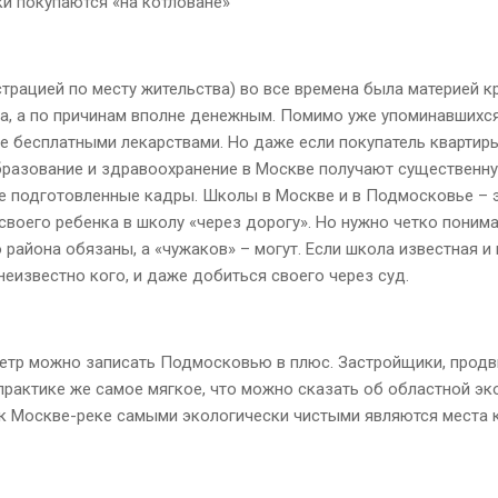
и покупаются «на котловане»
рацией по месту жительства) во все времена была материей кр
а, а по причинам вполне денежным. Помимо уже упоминавшихся
е бесплатными лекарствами. Но даже если покупатель квартир
бразование и здравоохранение в Москве получают существенн
е подготовленные кадры. Школы в Москве и в Подмосковье – э
своего ребенка в школу «через дорогу». Но нужно четко поним
 района обязаны, а «чужаков» – могут. Если школа известная и
неизвестно кого, и даже добиться своего через суд.
аметр можно записать Подмосковью в плюс. Застройщики, продви
 практике же самое мягкое, что можно сказать об областной эко
ок Москве-реке самыми экологически чистыми являются места к