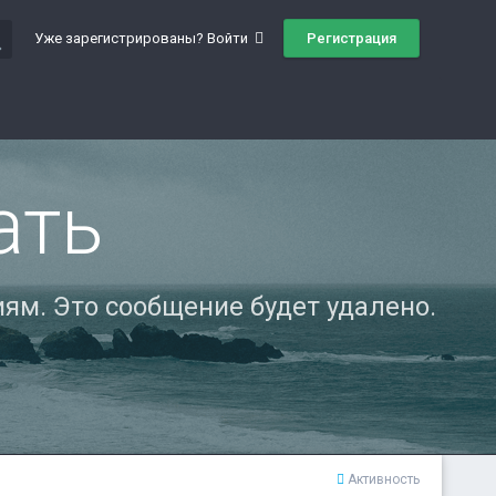
ch
Регистрация
Уже зарегистрированы? Войти
ать
ям. Это сообщение будет удалено.
Активность