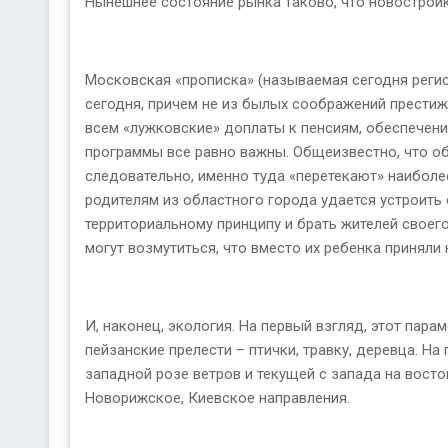
Нынешнее состояние рынка таково, что новостройк
Московская «прописка» (называемая сегодня регист
сегодня, причем не из былых соображений престиж
всем «лужковские» доплаты к пенсиям, обеспечени
программы все равно важны. Общеизвестно, что о
следовательно, именно туда «перетекают» наиболе
родителям из областного города удается устроить 
территориальному принципу и брать жителей своего
могут возмутиться, что вместо их ребенка приняли 
И, наконец, экология. На первый взгляд, этот пар
пейзанские прелести – птички, травку, деревца. На
западной розе ветров и текущей с запада на вост
Новорижское, Киевское направления.