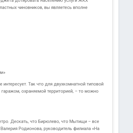
бюджета дотировать населению услуги ЖКХ
бластных чиновников, вы являетесь вполне
ми»
е интересует. Так что для двухкомнатной типовой
м гаражом, охраняемой территорией, – то можно
етро. Дескать, что Бирюлево, что Мытищи – все
ит Валерия Родионова, руководитель филиала «На