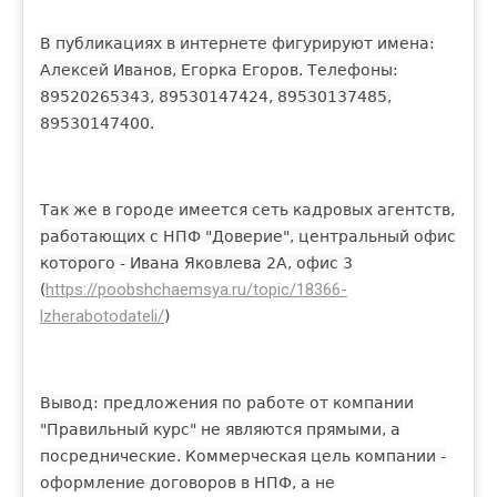
В публикациях в интернете фигурируют имена:
Алексей Иванов, Егорка Егоров. Телефоны:
89520265343, 89530147424, 89530137485,
89530147400.
Так же в городе имеется сеть кадровых агентств,
работающих с НПФ "Доверие", центральный офис
которого - Ивана Яковлева 2А, офис 3
https://poobshchaemsya.ru/topic/18366-
(
lzherabotodateli/
)
Вывод: предложения по работе от компании
"Правильный курс" не являются прямыми, а
посреднические. Коммерческая цель компании -
оформление договоров в НПФ, а не