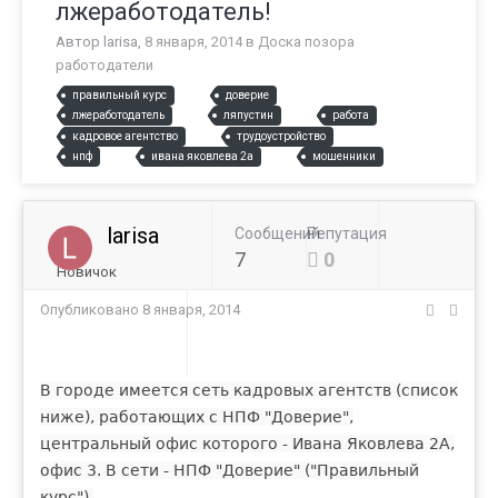
лжеработодатель!
Автор
larisa
,
8 января, 2014
в
Доска позора
работодатели
правильный курс
доверие
лжеработодатель
ляпустин
работа
кадровое агентство
трудоустройство
нпф
ивана яковлева 2а
мошенники
larisa
Сообщений
Репутация
7
0
Новичок
Опубликовано
8 января, 2014
В городе имеется сеть кадровых агентств (список
ниже), работающих с НПФ "Доверие",
центральный офис которого - Ивана Яковлева 2А,
офис 3. В сети - НПФ "Доверие" ("Правильный
курс").