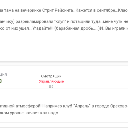
тама на вечеринке Стрит Рейсинга...Кажется в сентябре...Класс
нчику) разрекламировали "клуп" и потащили туда...мене чуть н
ко от них ушел....Угадайте!!!!(барабанная дробь......)И...Вы игра
ация
Смотрящий
8
Управляющие
тивной атмосферой! Например клуб "Апрель" в городе Орехово-
ком уровне, качает как надо.