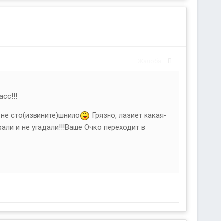
Жалоба
сс!!!
 не сто(извините)шнило
Грязно, лазиет какая-
играли и не угадали!!!Ваше Очко переходит в