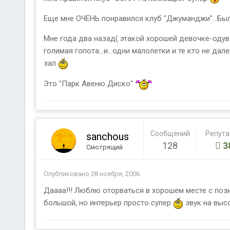
Еще мне ОЧЕНЬ понравился клуб "Джуманджи"...Была 
Мне года два назад( этакой хорошей девочке-одува
голимая гопота...и...одни малолетки и те кто не дале
зал
Это "Парк Авеню Диско"
Сообщений
Репут
sanchous
128
3
Смотрящий
Опубликовано
28 ноября, 2006
Даааа!!! Люблю оторваться в хорошем месте с пози
большой, но интерьер просто супер
звук на высо