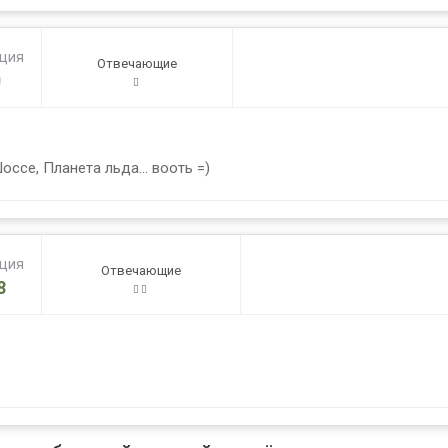
ация
Отвечающие
0
 Шоссе, Планета льда... вооть =)
ация
Отвечающие
8