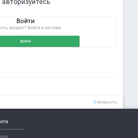
 авторизуйтесь
Войти
сть аккаунт? Войти в систему.
Войти
Активность
ети
ваши