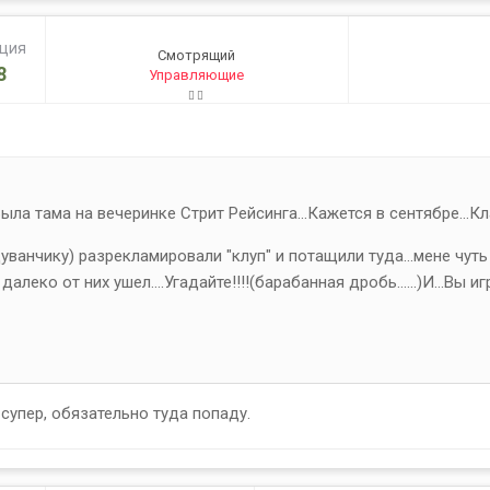
ация
Смотрящий
8
Управляющие
а тама на вечеринке Стрит Рейсинга...Кажется в сентябре...Кла
ванчику) разрекламировали "клуп" и потащили туда...мене чуть
 далеко от них ушел....Угадайте!!!!(барабанная дробь......)И...Вы 
 супер, обязательно туда попаду.