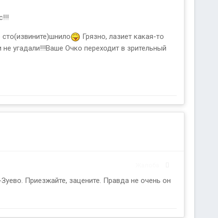
!!!
е сто(извините)шнило
Грязно, лазиет какая-то
ли и не угадали!!!Ваше Очко переходит в зрительный
Жалоба
Зуево. Приезжайте, зацените. Правда не очень он