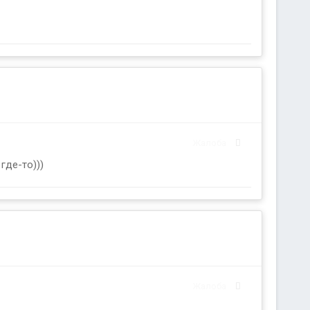
Жалоба
где-то)))
Жалоба