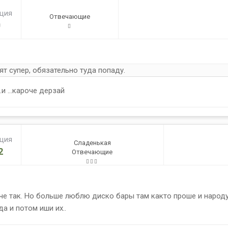
ация
Отвечающие
0
ят супер, обязательно туда попаду.
.и ...кароче дерзай
ация
Сладенькая
2
Отвечающие
че так. Но больше люблю диско бары там както проше и народ
а и потом иши их..