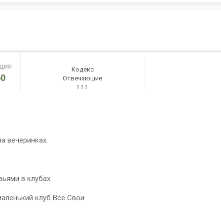
ация
Кодекс
0
Отвечающие
а вечеринках.
ьями в клубах.
маленький клуб Все Свои.