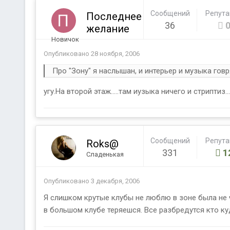
Сообщений
Репут
Последнее
36
желание
Новичок
Опубликовано
28 ноября, 2006
Про "Зону" я наслышан, и интерьер и музыка говр
угу.На второй этаж.....там иузыка ничего и стриптиз...
Сообщений
Репут
Roks@
331
1
Сладенькая
Опубликовано
3 декабря, 2006
Я слишком крутые клубы не люблю в зоне была не 
в большом клубе теряешся. Все разбредутся кто куд