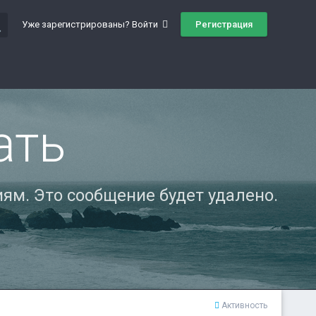
ch
Регистрация
Уже зарегистрированы? Войти
ать
ям. Это сообщение будет удалено.
Активность