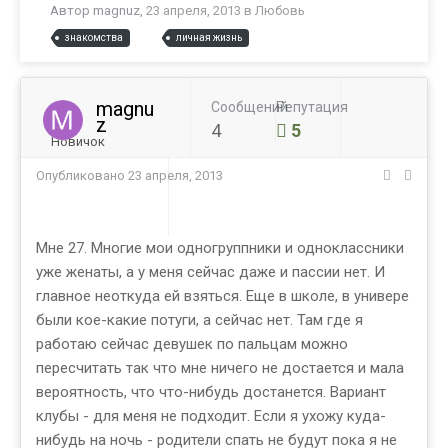
Автор
magnuz
,
23 апреля, 2013
в
Любовь
знакомства
личная жизнь
magnu
Сообщений
Репутация
z
4
5
Новичок
Опубликовано
23 апреля, 2013
Мне 27. Многие мои одногруппники и одноклассники
уже женаты, а у меня сейчас даже и пассии нет. И
главное неоткуда ей взяться. Еще в школе, в универе
были кое-какие потуги, а сейчас нет. Там где я
работаю сейчас девушек по пальцам можно
пересчитать так что мне ничего не достается и мала
вероятность, что что-нибудь достанется. Вариант
клубы - для меня не подходит. Если я ухожу куда-
нибудь на ночь - родители спать не будут пока я не