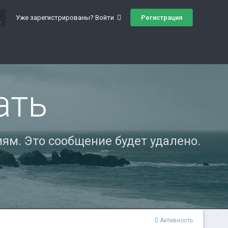
ch
Регистрация
Уже зарегистрированы? Войти
ать
ям. Это сообщение будет удалено.
Активность