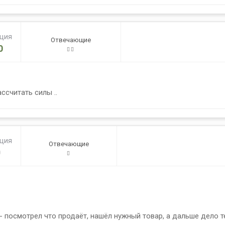
ация
Отвечающие
0
ссчитать силы ..
ация
Отвечающие
0
- посмотрел что продаёт, нашёл нужный товар, а дальше дело т