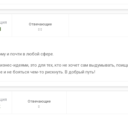
ация
Отвечающие
1
му и почти в любой сфере.
изнес-идеями, это для тех, кто не хочет сам выдумывать, поищ
е и не бояться чем-то рискнуть. В добрый путь!
ация
Отвечающие
2