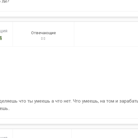
 ли?
ация
Отвечающие
4
еляешь что ты умеешь а что нет. Что умеешь, на том и зарабаты
ешь..