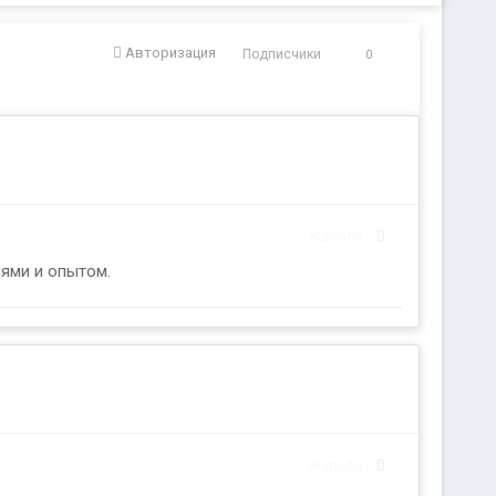
Авторизация
Подписчики
0
Жалоба
иями и опытом.
Жалоба