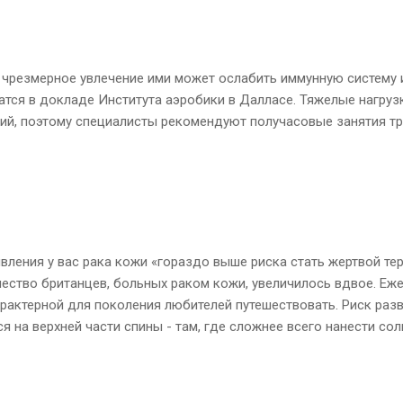
 чрезмерное увлечение ими может ослабить иммунную систему 
атся в докладе Института аэробики в Далласе. Тяжелые нагру
ий, поэтому специалисты рекомендуют получасовые занятия тр
явления у вас рака кожи «гораздо выше риска стать жертвой те
чество британцев, больных раком кожи, увеличилось вдвое. Еже
арактерной для поколения любителей путешествовать. Риск разв
 на верхней части спины - там, где сложнее всего нанести со