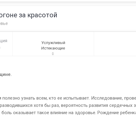
огоне за красотой
овье
ация
Услужливый
0
Истекающие
щине.
м полезно узнать всем, кто ее испытывает. Исследование, пров
разводившихся хотя бы раз, вероятность развития сердечных за
 боль оказывает такое влияние на здоровье. Рождение ребенка,