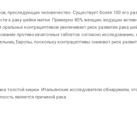
сов, преследующих человечество. Существует более 100 его ра
сти к раку шейки матки. Примерно 80% женщин, ведущих активн
ральных контрацептивов увеличивает риск развития рака шейки 
льзование противозачаточных таблеток согласно исследованию, 
ительниц Европы, поскольку контрацептивы снижают риск развит
а толстой кишки. Итальянские исследователи обнаружили, что
тность является причиной рака.