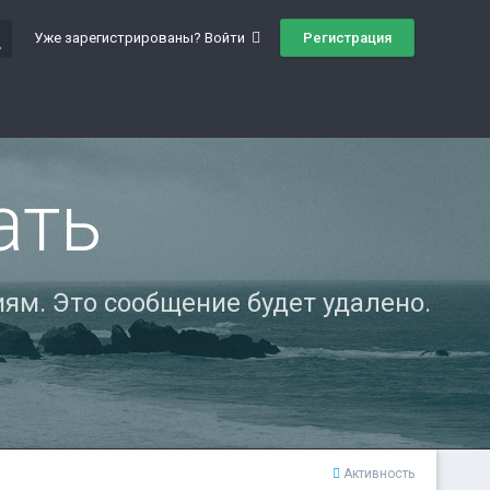
ch
Регистрация
Уже зарегистрированы? Войти
ать
ям. Это сообщение будет удалено.
Активность