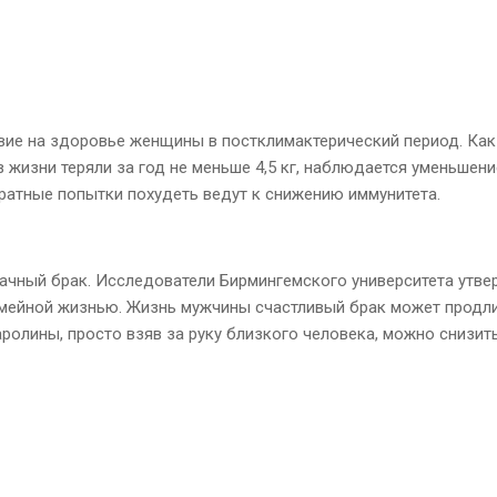
вие на здоровье женщины в постклимактерический период. Ка
 в жизни теряли за год не меньше 4,5 кг, наблюдается уменьше
кратные попытки похудеть ведут к снижению иммунитета.
чный брак. Исследователи Бирмингемского университета утвержд
емейной жизнью. Жизнь мужчины счастливый брак может продлит
ролины, просто взяв за руку близкого человека, можно снизит