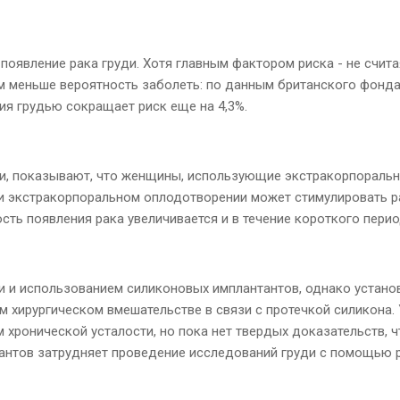
явление рака груди. Хотя главным фактором риска - не считая 
м меньше вероятность заболеть: по данным британского фонда 
я грудью сокращает риск еще на 4,3%.
ии, показывают, что женщины, использующие экстракорпораль
и экстракорпоральном оплодотворении может стимулировать раз
ть появления рака увеличивается и в течение короткого перио
 и использованием силиконовых имплантантов, однако установл
хирургическом вмешательстве в связи с протечкой силикона. 
 хронической усталости, но пока нет твердых доказательств, 
тантов затрудняет проведение исследований груди с помощью 