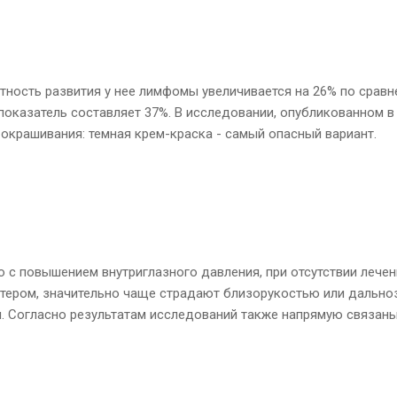
ность развития у нее лимфомы увеличивается на 26% по сравне
т показатель составляет 37%. В исследовании, опубликованном в
 окрашивания: темная крем-краска - самый опасный вариант.
 с повышением внутриглазного давления, при отсутствии лечени
ером, значительно чаще страдают близорукостью или дальноз
. Согласно результатам исследований также напрямую связаны