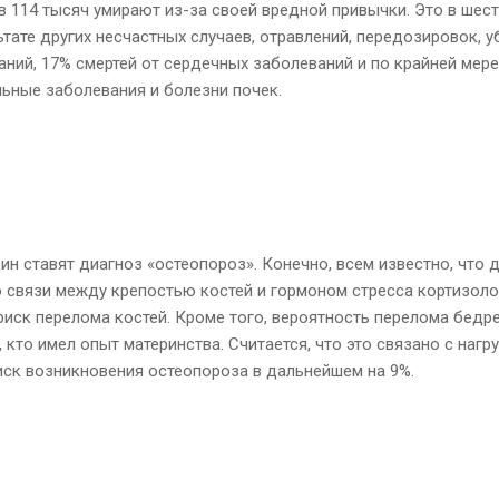
 114 тысяч умирают из-за своей вредной привычки. Это в шест
ате других несчастных случаев, отравлений, передозировок, у
ний, 17% смертей от сердечных заболеваний и по крайней мере
ьные заболевания и болезни почек.
н ставят диагноз «остеопороз». Конечно, всем известно, что
о связи между крепостью костей и гормоном стресса кортизоло
иск перелома костей. Кроме того, вероятность перелома бедре
, кто имел опыт материнства. Считается, что это связано с на
иск возникновения остеопороза в дальнейшем на 9%.