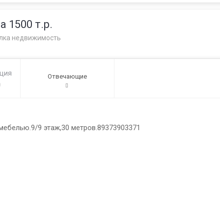
 1500 т.р.
лка недвижимость
ация
Отвечающие
0
мебелью.9/9 этаж,30 метров.89373903371