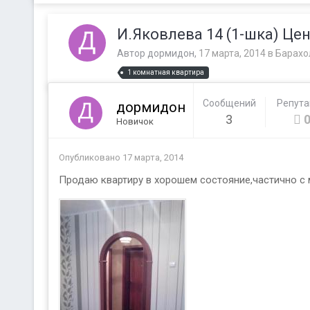
И.Яковлева 14 (1-шка) Цена
Автор
дормидон
,
17 марта, 2014
в
Барахо
1 комнатная квартира
Сообщений
Репут
дормидон
3
Новичок
Опубликовано
17 марта, 2014
Продаю квартиру в хорошем состояние,частично с 