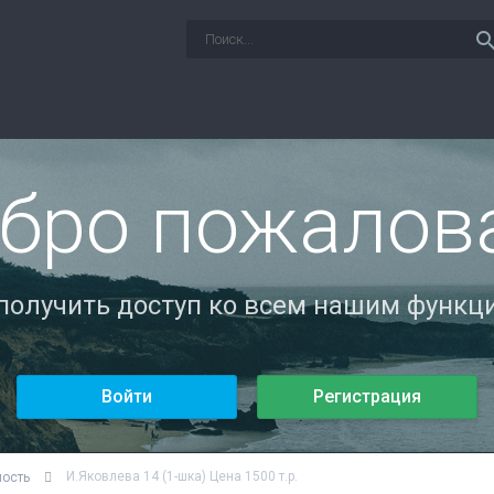
sear
бро пожалов
 получить доступ ко всем нашим функци
Войти
Регистрация
И.Яковлева 14 (1-шка) Цена 1500 т.р.
мость