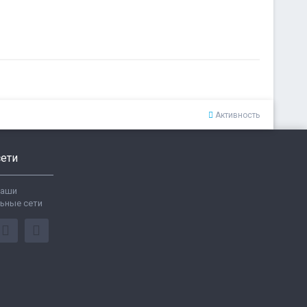
Активность
ети
ваши
ьные сети