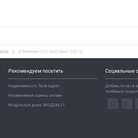
И.Яковлева 14 (1-шка) Цена 1500 т.р.
мость
Рекомендуем посетить
Социальные с
Недвижимость Твой адрес
Добавьте нас в 
любимые социал
Независимая оценка онлайн
Модульные дома ЭКОДОМ 21