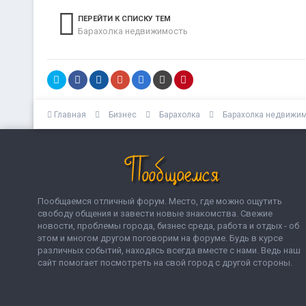
ПЕРЕЙТИ К СПИСКУ ТЕМ
Барахолка недвижимость
Главная
Бизнес
Барахолка
Барахолка недвижи
Пообщаемся отличный форум. Место, где можно ощутить
свободу общения и завести новые знакомства. Свежие
новости, проблемы города, бизнес среда, работа и отдых - об
этом и многом другом поговорим на форуме. Будь в курсе
различных событий, находясь всегда вместе с нами. Ведь наш
сайт помогает посмотреть на свой город с другой стороны.