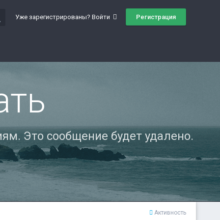
ch
Регистрация
Уже зарегистрированы? Войти
ать
ям. Это сообщение будет удалено.
Активность