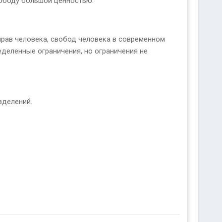
вободу большой ценностью.
прав человека, свобод человека в современном
деленные ограничения, но ограничения не
зделений.