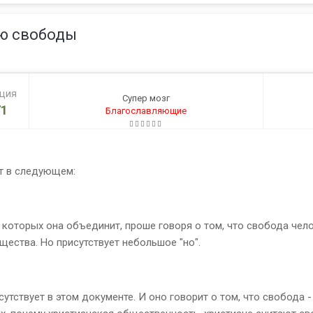
ию свободы
ация
Супер мозг
1
Благославляющие
т в следующем:
оторых она объединит, проше говоря о том, что свобода чело
ества. Но присутствует небольшое "но".
сутствует в этом документе. И оно говорит о том, что свобода 