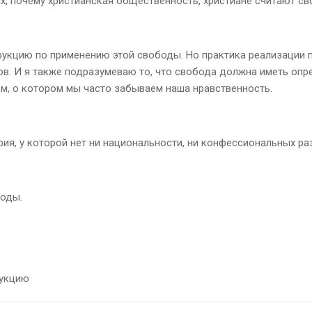
х, почему христианская общественность, христиане считают с
рукцию по применению этой свободы. Но практика реализации 
. И я также подразумеваю то, что свобода должна иметь опре
зм, о котором мы часто забываем наша нравственность.
ория, у которой нет ни национальности, ни конфессиональных ра
боды.
рукцию