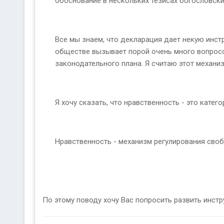
обоснование в нескольких тезисах богословски
Все мы знаем, что декларация дает некую инст
обществе вызывает порой очень много вопросов
законодательного плана. Я считаю этот механи
Я хочу сказать, что нравственность - это катег
Нравственность - механизм регулирования сво
По этому поводу хочу Вас попросить развить инст