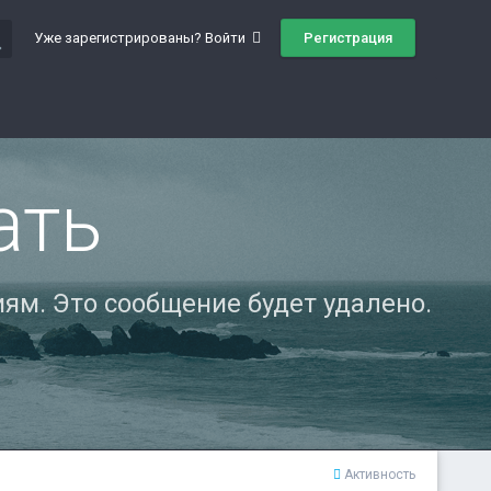
ch
Регистрация
Уже зарегистрированы? Войти
ать
ям. Это сообщение будет удалено.
Активность