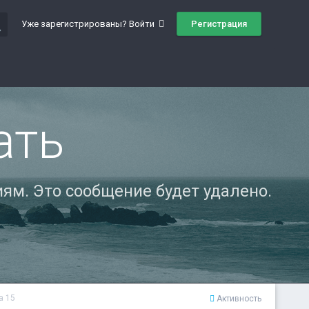
ch
Регистрация
Уже зарегистрированы? Войти
ать
ям. Это сообщение будет удалено.
а 15
Активность