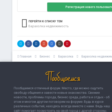
Регистрация нового пользоват
ПЕРЕЙТИ К СПИСКУ ТЕМ
Барахолка недвижимость
Главная
Бизнес
Барахолка
Барахолка недвижи
Пообщаемся отличный форум. Место, где можно ощутить
свободу общения и завести новые знакомства. Свежие
новости, проблемы города, бизнес среда, работа и отдых - об
этом и многом другом поговорим на форуме. Будь в курсе
различных событий, находясь всегда вместе с нами. Ведь наш
сайт помогает посмотреть на свой город с другой стороны.