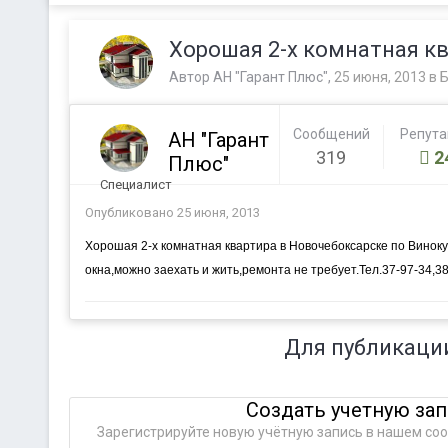
Хорошая 2-х комнатная кв
Автор
АН "Гарант Плюс"
,
25 июня, 2013
в
Б
Сообщений
Репут
АН "Гарант
319
2
Плюс"
Специалист
Опубликовано
25 июня, 2013
Хорошая 2-х комнатная квартира в Новочебоксарске по Винокур
окна,можно заехать и жить,ремонта не требует.Тел.37-97-34,3
Для публикаци
Создать учетную за
Зарегистрируйте новую учётную запись в нашем соо