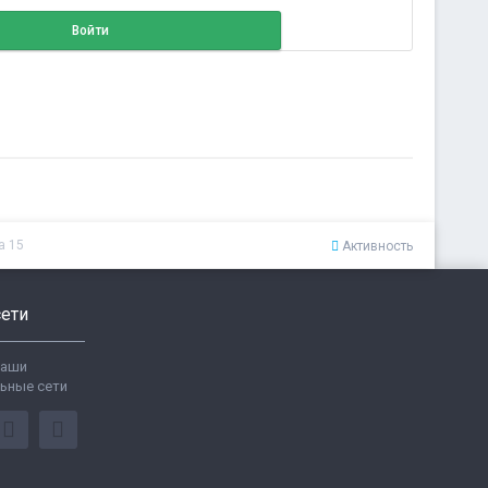
Войти
а 15
Активность
ети
ваши
ьные сети