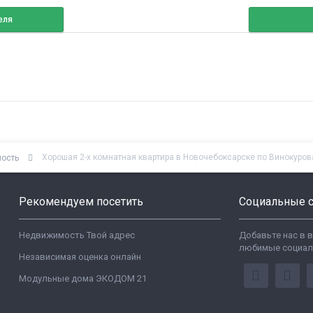
еля
Хорошая 2-х комнатная квартира в Новочебоксарске по Винокуров
мость
Рекомендуем посетить
Социальные с
Недвижимость Твой адрес
Добавьте нас в 
любимые социал
Независимая оценка онлайн
Модульные дома ЭКОДОМ 21