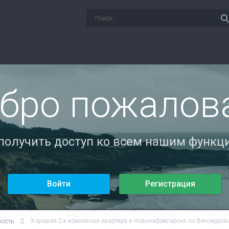
sear
бро пожалов
 получить доступ ко всем нашим функци
Войти
Регистрация
Хорошая 2-х комнатная квартира в Новочебоксарске по Винокуров
мость