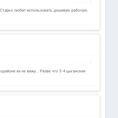
Жалоба
я Старко любит использовать дешевую рабочую
Жалоба
орайоне их не вижу.... Разве что 3-4 цыганские