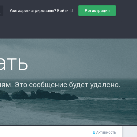
ch
Регистрация
Уже зарегистрированы? Войти
ать
ям. Это сообщение будет удалено.
Активность