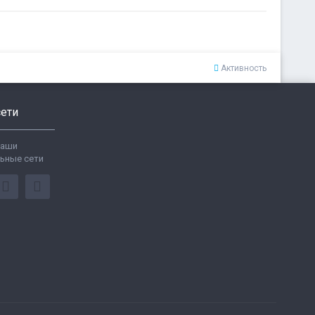
Активность
ети
ваши
ьные сети