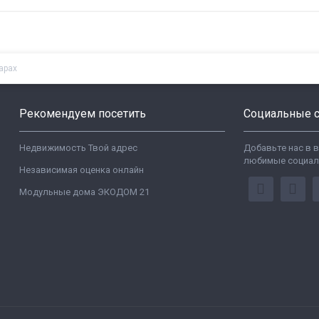
арах
Рекомендуем посетить
Социальные с
Недвижимость Твой адрес
Добавьте нас в 
любимые социал
Независимая оценка онлайн
Модульные дома ЭКОДОМ 21