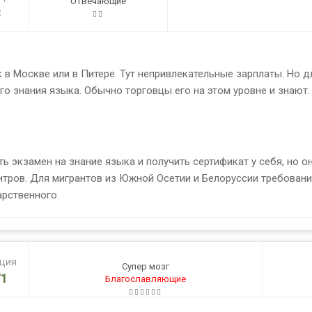
Отвечающие
8
к в Москве или в Питере. Тут непривлекательные зарплаты. Но д
о знания языка. Обычно торговцы его на этом уровне и знают. 
ать экзамен на знание языка и получить сертификат у себя, но 
нтров. Для мигрантов из Южной Осетии и Белоруссии требовани
арственного.
ация
Супер мозг
1
Благославляющие