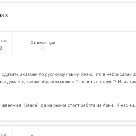
рах
ация
Отвечающие
0
т сдавать экзамен по русскому языку. Знаю, что в Чебоксарах и
к вы думаете, каким образом можно "Попасть в струю"? Или эти
 швеями в "Овасе", да на рынке стоят ребята из Азии... У нас 
ация