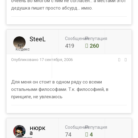
очеень во многом с ним не согласен... а местами этот
дедушка пишет просто абсурд... имхо.
SteeL
Сообщений
Репутация
419
260
Кодекс
Опубликовано
17 сентября, 2006
Для меня он стоит в одном ряду со всеми
остальными философами. Т.к. философией, в
принципе, не увлекаюсь
нюрк
Сообщений
Репутация
а
74
4
Новичок