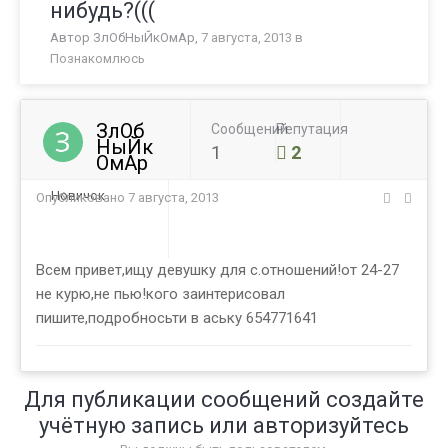
нибудь?(((
Автор
ЗлОбНыЙкОмАр
,
7 августа, 2013
в
Познакомлюсь
ЗлОб
Сообщений
Репутация
НыЙк
1
2
ОмАр
Новичок
Опубликовано
7 августа, 2013
Всем привет,ищу девушку для с.отношений!от 24-27
не курю,не пью!кого заинтерисовал
пишите,подробносьти в аську 654771641
Для публикации сообщений создайте
учётную запись или авторизуйтесь