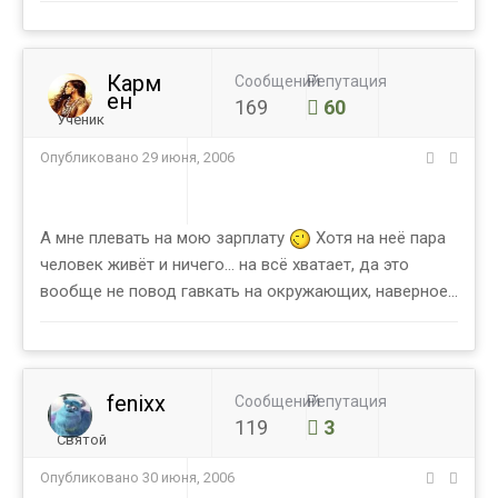
Карм
Сообщений
Репутация
ен
169
60
Ученик
Опубликовано
29 июня, 2006
А мне плевать на мою зарплату
Хотя на неё пара
человек живёт и ничего... на всё хватает, да это
вообще не повод гавкать на окружающих, наверное...
fenixx
Сообщений
Репутация
119
3
Святой
Опубликовано
30 июня, 2006