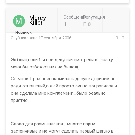
Mercy
Сообщений
Репутация
Killer
1
0
Новичок
Опубликовано
17 сентября, 2006
Эх блин,если бы все девушки смотрели в глаза,у
меня бы отбоя от них не было=(
Со мной 1 раз познакомилась девушка,причём не
ради отношений,а я ей просто синно понравился и
она сделала мне комплемент....было реально
приятно.
Слова для размышления - многие парни -
застенчивые и не могут сделать первый шаг,но в