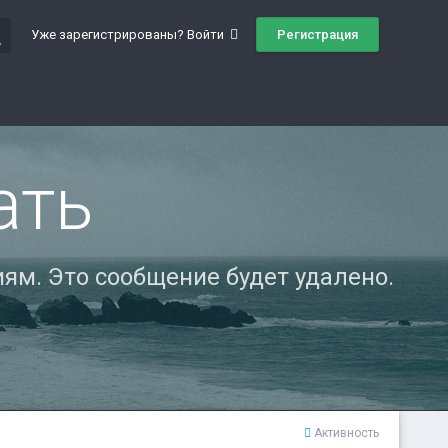
ch
Регистрация
Уже зарегистрированы? Войти
ать
ям. Это сообщение будет удалено.
Активность