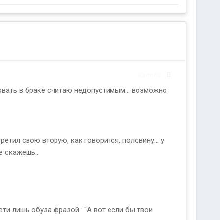
Жалоба
овать в браке считаю недопустимым... возможно
ретил свою вторую, как говорится, половину... у
е скажешь...
ети лишь обуза фразой : "А вот если бы твои