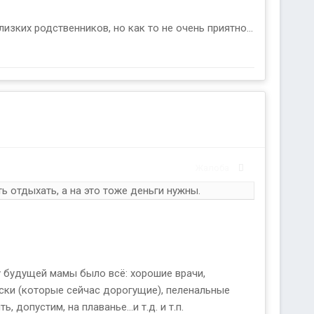
зких родственников, но как то не очень приятно...
Жалоба
 отдыхать, а на это тоже деньги нужны.
у будущей мамы было всё: хорошие врачи,
ляски (которые сейчас дорогущие), пеленальные
допустим, на плаванье...и т.д. и т.п.