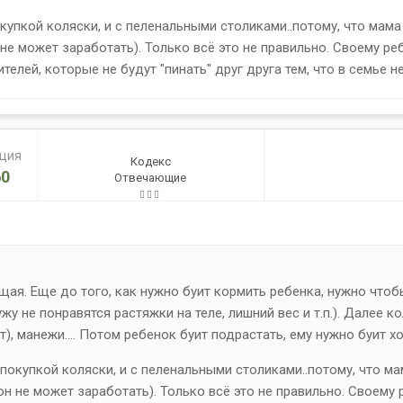
купкой коляски, и с пеленальными столиками..потому, что мама
не может заработать). Только всё это не правильно. Своему ре
телей, которые не будут "пинать" друг друга тем, что в семье 
ация
Кодекс
0
Отвечающие
ая. Еще до того, как нужно буит кормить ребенка, нужно чтоб
у не понравятся растяжки на теле, лишний вес и т.п.). Далее 
манежи.... Потом ребенок буит подрастать, ему нужно буит ходить
 покупкой коляски, и с пеленальными столиками..потому, что ма
он не может заработать). Только всё это не правильно. Своему 