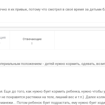
но я их привык, потому что смотрел в своё время за детьми бли
ация
Отвечающие
0
ериальным положением - детей нужно кормить, одевать, возить
. Еще до того, как нужно буит кормить ребенка, нужно чтобы 
не понравятся растяжки на теле, лишний вес и т.п.). Далее ко
нежи.... Потом ребенок буит подрастать, ему нужно буит ходить, 