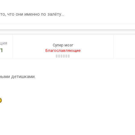
о, что они именно по залёту...
ация
Супер мозг
1
Благославляющие
ными детишками.