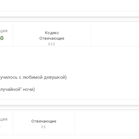
ация
Кодекс
0
Отвечающие
случилось с любимой девушкой)
лучайной" ночи)
ация
Отвечающие
0