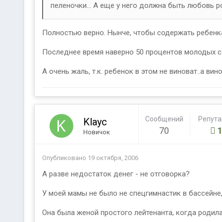
пеленочки... А еще у него должна быть любовь ро
Полностью верно. Нынче, чтобы содержать ребенка
Последнее время наверно 50 процентов молодых се
А очень жаль, т.к. ребенок в этом не виноват..а ви
Сообщений
Репут
Klayc
70
Новичок
Опубликовано
19 октября, 2006
А разве недостаток денег - не отговорка?
У моей мамы не было не спецгимнастик в бассейне,
Она была женой простого лейтенанта, когда родила 